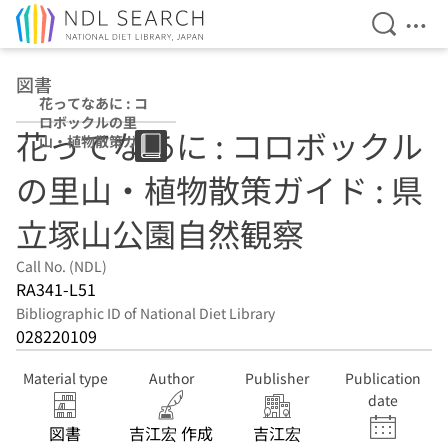
Open Se
Ope
Jump to main content
図書
花ってなあに : コ
ロボックルの里
花ってなあに : コロボックル
山・植物散策ガイ
ド : 県立塚山公園
の里山・植物散策ガイド : 県
自然観察
立塚山公園自然観察
Call No. (NDL)
RA341-L51
Bibliographic ID of National Diet Library
028220109
Material type
Author
Publisher
Publication
date
図書
吉江宏 作成
吉江宏