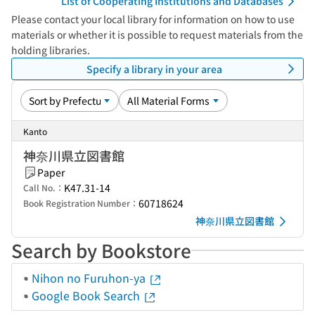
List of Cooperating Institutions and Databases
Please contact your local library for information on how to use
materials or whether it is possible to request materials from the
holding libraries.
Specify a library in your area
Kanto
神奈川県立図書館
Paper
K47.31-14
Call No.：
60718624
Book Registration Number：
神奈川県立図書館
Search by Bookstore
Nihon no Furuhon-ya
Google Book Search