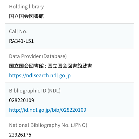
Holding library
国立国会図書館
Call No.
RA341-L51
Data Provider (Database)
国立国会図書館 : 国立国会図書館蔵書
https://ndlsearch.ndl.go.jp
Bibliographic ID (NDL)
028220109
http://id.ndl.go.jp/bib/028220109
National Bibliography No. (JPNO)
22926175