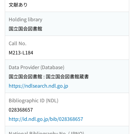
文献あり
Holding library
国立国会図書館
Call No.
M213-L184
Data Provider (Database)
国立国会図書館 : 国立国会図書館蔵書
https://ndlsearch.ndl.go.jp
Bibliographic ID (NDL)
028368657
http://id.ndl.go.jp/bib/028368657
National Bibliography No. (JPNO)