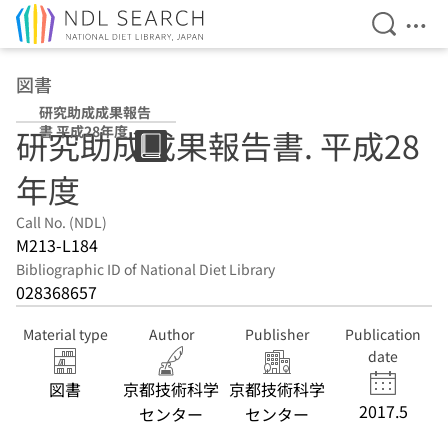
Open Se
Ope
Jump to main content
図書
研究助成成果報告
書 平成28年度
研究助成成果報告書. 平成28
年度
Call No. (NDL)
M213-L184
Bibliographic ID of National Diet Library
028368657
Material type
Author
Publisher
Publication
date
図書
京都技術科学
京都技術科学
2017.5
センター
センター