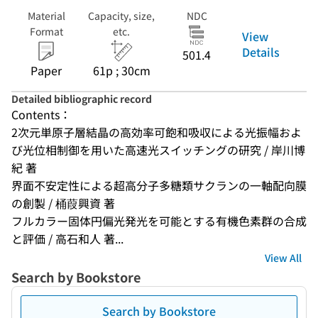
Material
Capacity, size,
NDC
Format
etc.
View
Details
501.4
Paper
61p ; 30cm
Detailed bibliographic record
Contents：
2次元単原子層結晶の高効率可飽和吸収による光振幅およ
び光位相制御を用いた高速光スイッチングの研究 / 岸川博
紀 著
界面不安定性による超高分子多糖類サクランの一軸配向膜
の創製 / 桶葭興資 著
フルカラー固体円偏光発光を可能とする有機色素群の合成
と評価 / 高石和人 著...
View All
Search by Bookstore
Search by Bookstore