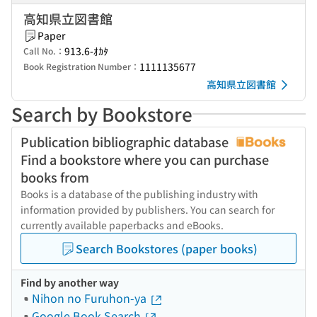
高知県立図書館
Paper
913.6-ｵｶﾀ
Call No.：
1111135677
Book Registration Number：
高知県立図書館
Search by Bookstore
Publication bibliographic database
Find a bookstore where you can purchase
books from
Books is a database of the publishing industry with
information provided by publishers. You can search for
currently available paperbacks and eBooks.
Search Bookstores (paper books)
Find by another way
Nihon no Furuhon-ya
Google Book Search