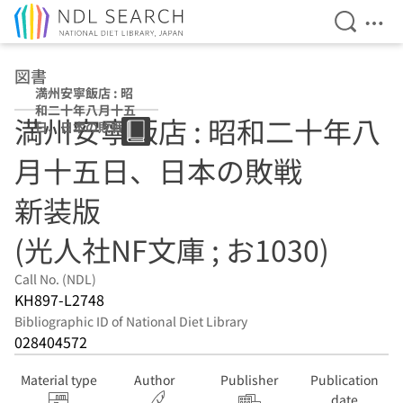
Open Se
Ope
Jump to main content
図書
満州安寧飯店 : 昭
和二十年八月十五
満州安寧飯店 : 昭和二十年八
日、日本の敗戦
新装版 (光人社NF
月十五日、日本の敗戦
文庫 ; お1030)
新装版
(光人社NF文庫 ; お1030)
Call No. (NDL)
KH897-L2748
Bibliographic ID of National Diet Library
028404572
Material type
Author
Publisher
Publication
date