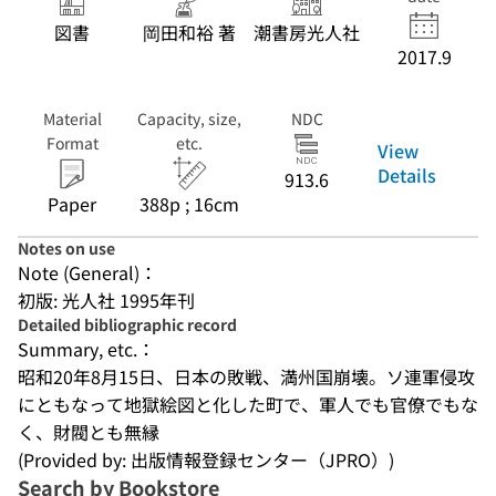
図書
岡田和裕 著
潮書房光人社
2017.9
Material
Capacity, size,
NDC
Format
etc.
View
Details
913.6
Paper
388p ; 16cm
Notes on use
Note (General)：
初版: 光人社 1995年刊
Detailed bibliographic record
Summary, etc.：
昭和20年8月15日、日本の敗戦、満州国崩壊。ソ連軍侵攻
にともなって地獄絵図と化した町で、軍人でも官僚でもな
く、財閥とも無縁
(Provided by: 出版情報登録センター（JPRO）)
Search by Bookstore