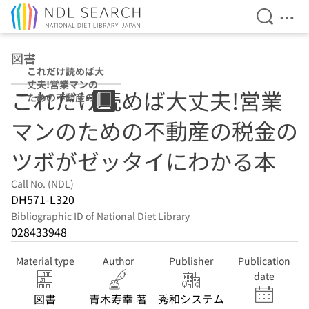
Open Se
Ope
Jump to main content
図書
これだけ読めば大
丈夫!営業マンの
これだけ読めば大丈夫!営業
ための不動産の税
金のツボがゼッタ
マンのための不動産の税金の
イにわかる本
ツボがゼッタイにわかる本
Call No. (NDL)
DH571-L320
Bibliographic ID of National Diet Library
028433948
Material type
Author
Publisher
Publication
date
図書
青木寿幸 著
秀和システム