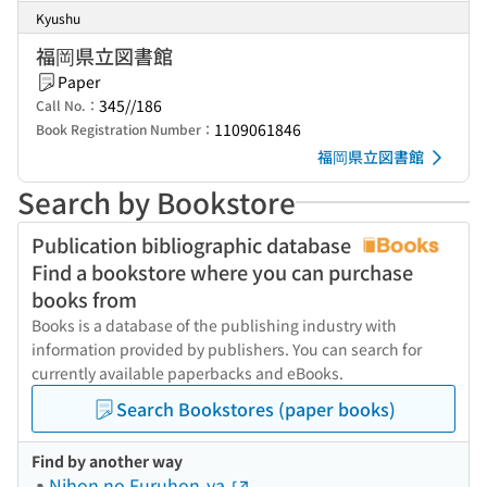
Kyushu
福岡県立図書館
Paper
345//186
Call No.：
1109061846
Book Registration Number：
福岡県立図書館
Search by Bookstore
Publication bibliographic database
Find a bookstore where you can purchase
books from
Books is a database of the publishing industry with
information provided by publishers. You can search for
currently available paperbacks and eBooks.
Search Bookstores (paper books)
Find by another way
Nihon no Furuhon-ya