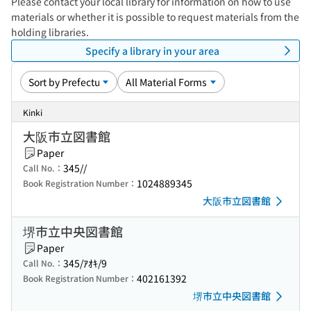
Please contact your local library for information on how to use
materials or whether it is possible to request materials from the
holding libraries.
Specify a library in your area
Kinki
大阪市立図書館
Paper
345//
Call No.：
1024889345
Book Registration Number：
大阪市立図書館
堺市立中央図書館
Paper
345/ｱｵｷ/9
Call No.：
402161392
Book Registration Number：
堺市立中央図書館