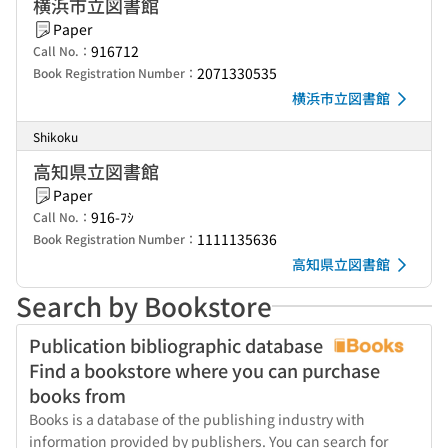
横浜市立図書館
Paper
916712
Call No.：
2071330535
Book Registration Number：
横浜市立図書館
Shikoku
高知県立図書館
Paper
916-ﾌｼ
Call No.：
1111135636
Book Registration Number：
高知県立図書館
Search by Bookstore
Publication bibliographic database
Find a bookstore where you can purchase
books from
Books is a database of the publishing industry with
information provided by publishers. You can search for