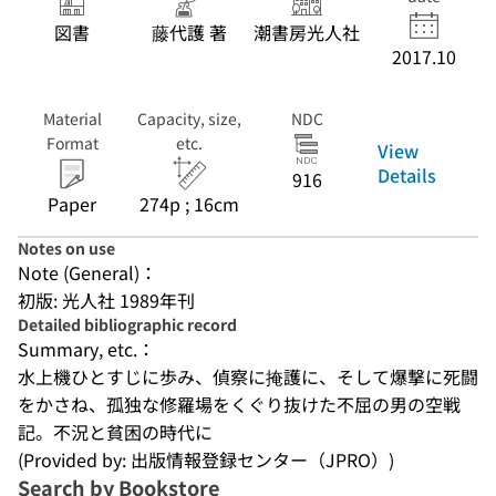
図書
藤代護 著
潮書房光人社
2017.10
Material
Capacity, size,
NDC
Format
etc.
View
Details
916
Paper
274p ; 16cm
Notes on use
Note (General)：
初版: 光人社 1989年刊
Detailed bibliographic record
Summary, etc.：
水上機ひとすじに歩み、偵察に掩護に、そして爆撃に死闘
をかさね、孤独な修羅場をくぐり抜けた不屈の男の空戦
記。不況と貧困の時代に
(Provided by: 出版情報登録センター（JPRO）)
Search by Bookstore