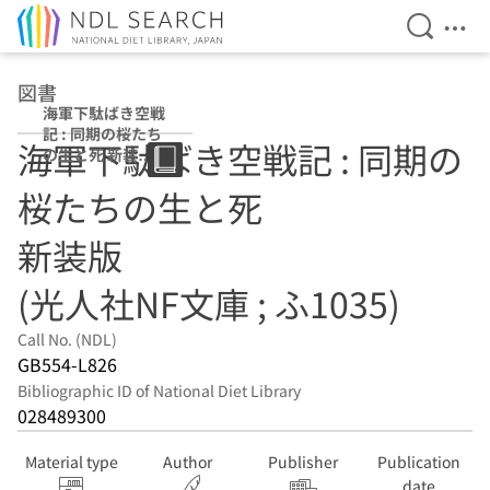
Open Se
Ope
Jump to main content
図書
海軍下駄ばき空戦
記 : 同期の桜たち
海軍下駄ばき空戦記 : 同期の
の生と死 新装版
(光人社NF文庫 ;
桜たちの生と死
ふ1035)
新装版
(光人社NF文庫 ; ふ1035)
Call No. (NDL)
GB554-L826
Bibliographic ID of National Diet Library
028489300
Material type
Author
Publisher
Publication
date