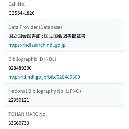
Call No.
GB554-L826
Data Provider (Database)
国立国会図書館 : 国立国会図書館蔵書
https://ndlsearch.ndl.go.jp
Bibliographic ID (NDL)
028489300
http://id.ndl.go.jp/bib/028489300
National Bibliography No. (JPNO)
22950121
TOHAN MARC No.
33660733