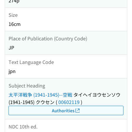
274p
Size
16cm
Place of Publication (Country Code)
JP
Text Language Code
jpn
Subject Heading
太平洋戦争 (1941-1945)--空戦
タイヘイヨウセンソウ
(1941-1945) クウセン
(
00602119
)
Authorities
NDC 10th ed.