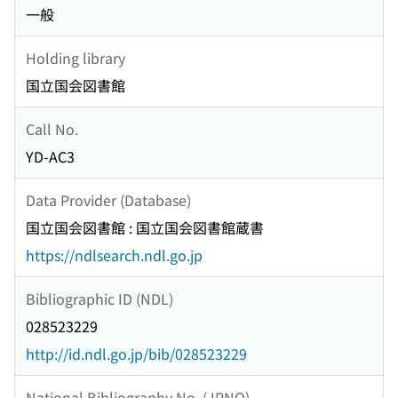
一般
Holding library
国立国会図書館
Call No.
YD-AC3
Data Provider (Database)
国立国会図書館 : 国立国会図書館蔵書
https://ndlsearch.ndl.go.jp
Bibliographic ID (NDL)
028523229
http://id.ndl.go.jp/bib/028523229
National Bibliography No. (JPNO)