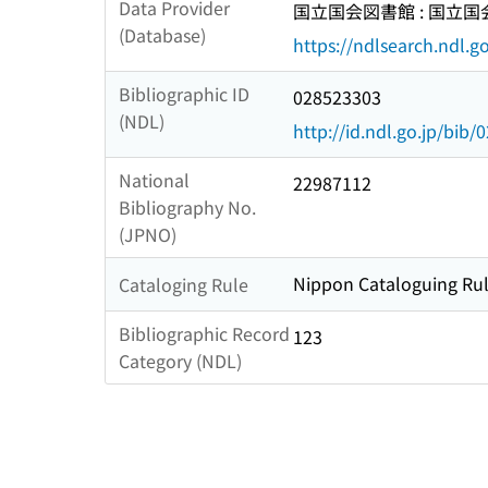
Data Provider
国立国会図書館 : 国立
(Database)
https://ndlsearch.ndl.go
Bibliographic ID
028523303
(NDL)
http://id.ndl.go.jp/bib
National
22987112
Bibliography No.
(JPNO)
Nippon Cataloguing Rul
Cataloging Rule
Bibliographic Record
123
Category (NDL)