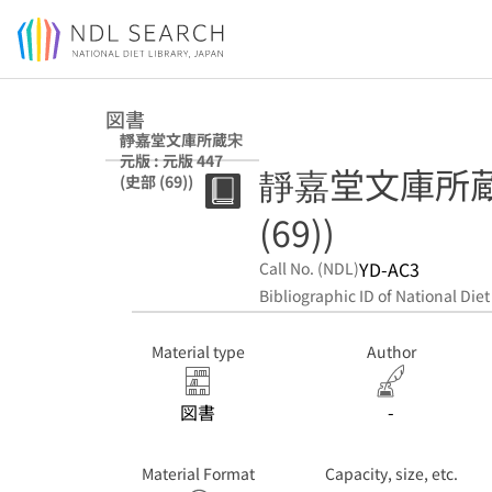
Jump to main content
図書
靜嘉堂文庫所蔵宋
元版 : 元版 447
靜嘉堂文庫所蔵宋
(史部 (69))
(69))
YD-AC3
Call No. (NDL)
Bibliographic ID of National Diet
Material type
Author
図書
-
Material Format
Capacity, size, etc.