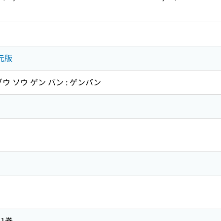
元版
ウ ソウ ゲン バン : ゲンバン
1巻