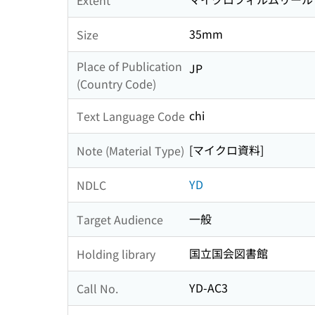
35mm
Size
Place of Publication
JP
(Country Code)
chi
Text Language Code
[マイクロ資料]
Note (Material Type)
YD
NDLC
一般
Target Audience
国立国会図書館
Holding library
YD-AC3
Call No.