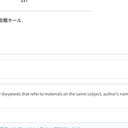
537
明会館ホール
ty (keywords that refer to materials on the same subject, author's name