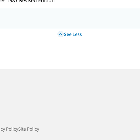
es 1987 Revised Edition
See Less
acy Policy
Site Policy