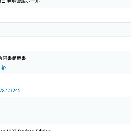
月8日 発明会館ホール
国会図書館蔵書
.jp
/028721245