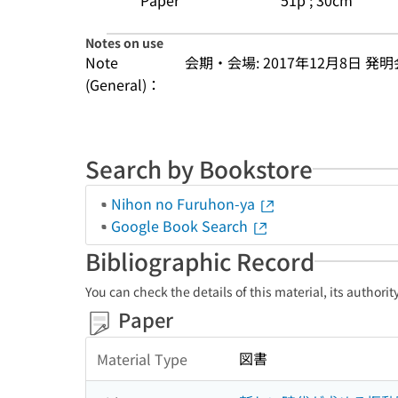
Paper
51p ; 30cm
Notes on use
Note
会期・会場: 2017年12月8日 発
(General)：
Search by Bookstore
Nihon no Furuhon-ya
Google Book Search
Bibliographic Record
You can check the details of this material, its authori
Paper
図書
Material Type