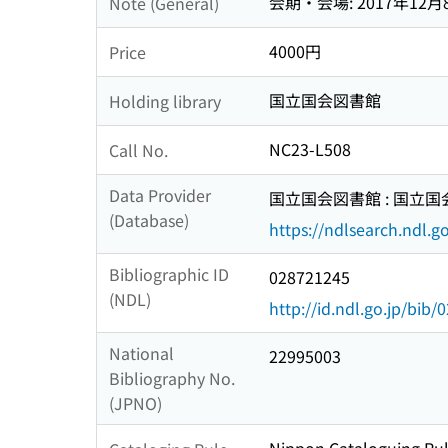
会期・会場: 2017年12
Note (General)
4000円
Price
国立国会図書館
Holding library
NC23-L508
Call No.
Data Provider
国立国会図書館 : 国立
(Database)
https://ndlsearch.ndl.go
Bibliographic ID
028721245
(NDL)
http://id.ndl.go.jp/bib
National
22995003
Bibliography No.
(JPNO)