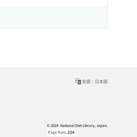
言語：日本語
© 2024- National Diet Library, Japan.
204
Page Num.