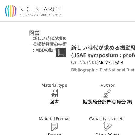
Jump to main content
図書
新しい時代が求め
る振動騒音の技術
新しい時代が求める振動騒
: MBDの動向と可
(JSAE symposium : profe
能性に迫る (JSAE
symposium :
NC23-L508
Call No. (NDL)
professional
Bibliographic ID of National Diet
course ; no. 10-
17)
Material type
Author
図書
振動騒音部門委員会 編
Material Format
Capacity, size, etc.