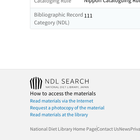
Nippon Cataloguing Rul
Cataloging Rule
Bibliographic Record
111
Category (NDL)
How to access the materials
Read materials via the Internet
Request a photocopy of the material
Read materials at the library
National Diet Library Home Page
Contact Us
News
Priv