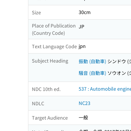
30cm
Size
Place of Publication
JP
(Country Code)
jpn
Text Language Code
Subject Heading
振動 (自動車)
シンドウ (
騒音 (自動車)
ソウオン (
537 : Automobile engin
NDC 10th ed.
NC23
NDLC
一般
Target Audience