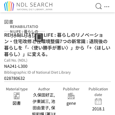
Open Se
Ope
Jump to main content
図書
REHABILITATIO
N LIFE : 暮らしの
REHABILITATION LIFE : 暮らしのリノベーショ
リノベーション・
ン・住宅改修と住環境整備7つの新常識 : 退院後の
住宅改修と住環境
整備7つの新常識 :
暮らしを「-〈使い勝手が悪い〉」から「+〈ほしい
退院後の暮らしを
暮らし〉」に変える。
「-〈使い勝手が
Call No. (NDL)
悪い〉」から「+
〈ほしい暮ら
NA241-L300
し〉」に変える。
Bibliographic ID of National Diet Library
028780632
Material type
Author
Publisher
Publication
久保田好正,
date
伊東誠三, 池
図書
gene
田由里子, 保
2018.1
坂和輝 [著]ほ