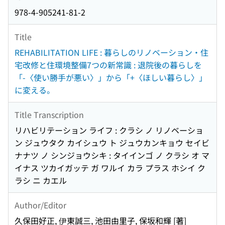
978-4-905241-81-2
Title
REHABILITATION LIFE : 暮らしのリノベーション・住
宅改修と住環境整備7つの新常識 : 退院後の暮らしを
「-〈使い勝手が悪い〉」から「+〈ほしい暮らし〉」
に変える。
Title Transcription
リハビリテーション ライフ : クラシ ノ リノベーショ
ン ジュウタク カイシュウ ト ジュウカンキョウ セイビ
ナナツ ノ シンジョウシキ : タイインゴ ノ クラシ オ マ
イナス ツカイガッテ ガ ワルイ カラ プラス ホシイ ク
ラシ ニ カエル
Author/Editor
久保田好正, 伊東誠三, 池田由里子, 保坂和輝 [著]