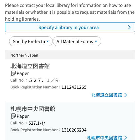
Please contact your local library for information on how to use
materials or whether it is possible to request materials from the
holding libraries.
Specify a library in your area
Northern Japan
北海道立図書館
Paper
５２７．１／Ｒ
Call No.：
1112431265
Book Registration Number：
北海道立図書館
札幌市中央図書館
Paper
527.1/ｲ/
Call No.：
1310206204
Book Registration Number：
札幌市中央図書館