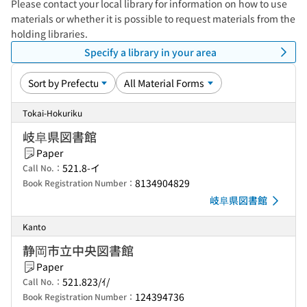
Please contact your local library for information on how to use
materials or whether it is possible to request materials from the
holding libraries.
Specify a library in your area
Tokai-Hokuriku
岐阜県図書館
Paper
521.8-イ
Call No.：
8134904829
Book Registration Number：
岐阜県図書館
Kanto
静岡市立中央図書館
Paper
521.823/ｲ/
Call No.：
124394736
Book Registration Number：