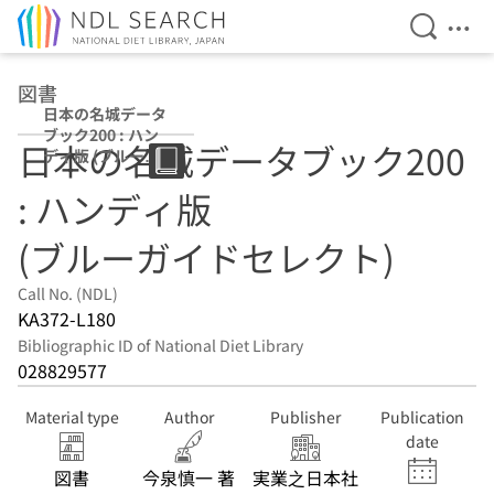
Open Se
Ope
Jump to main content
図書
日本の名城データ
ブック200 : ハン
日本の名城データブック200
ディ版 (ブルーガ
イドセレクト)
: ハンディ版
(ブルーガイドセレクト)
Call No. (NDL)
KA372-L180
Bibliographic ID of National Diet Library
028829577
Material type
Author
Publisher
Publication
date
図書
今泉慎一 著
実業之日本社