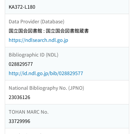
KA372-L180
Data Provider (Database)
国立国会図書館 : 国立国会図書館蔵書
https://ndlsearch.ndl.go.jp
Bibliographic ID (NDL)
028829577
http://id.ndl.go.jp/bib/028829577
National Bibliography No. (JPNO)
23036126
TOHAN MARC No.
33729996