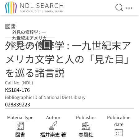
Open Se
Ope
Jump to main content
図書
外見の修辞学 : 一
九世紀末アメリカ
外見の修辞学 : 一九世紀末ア
文学と人の「見た
目」を巡る諸言説
メリカ文学と人の「見た目」
を巡る諸言説
Call No. (NDL)
KS184-L76
Bibliographic ID of National Diet Library
028839223
Material type
Author
Publisher
Publication
date
図書
福井崇史 著
春風社