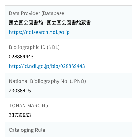
Data Provider (Database)
国立国会図書館 : 国立国会図書館蔵書
https://ndlsearch.ndl.go.jp
Bibliographic ID (NDL)
028869443
http://id.ndl.go.jp/bib/028869443
National Bibliography No. (JPNO)
23036415
TOHAN MARC No.
33739653
Cataloging Rule