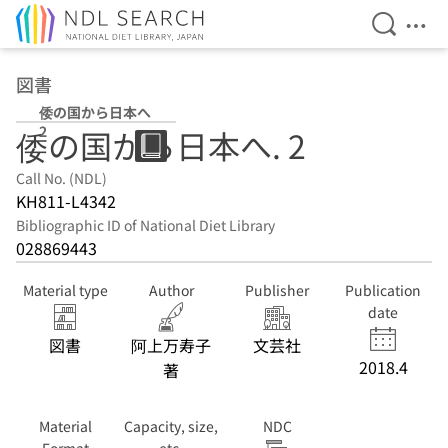
Open Se
Ope
Jump to main content
図書
倭の国から日本へ
2
倭の国から日本へ. 2
Call No. (NDL)
KH811-L4342
Bibliographic ID of National Diet Library
028869443
Material type
Author
Publisher
Publication
date
図書
阿上万寿子
文芸社
2018.4
著
Material
Capacity, size,
NDC