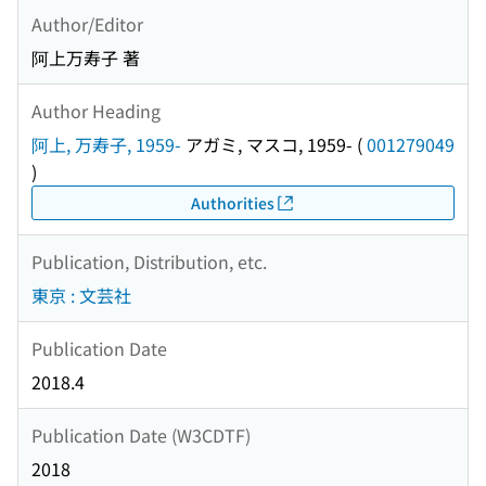
Author/Editor
阿上万寿子 著
Author Heading
阿上, 万寿子, 1959-
アガミ, マスコ, 1959-
(
001279049
)
Authorities
Publication, Distribution, etc.
東京 : 文芸社
Publication Date
2018.4
Publication Date (W3CDTF)
2018