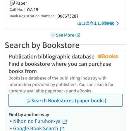
Paper
Y/A 19
Call No.：
008673287
Book Registration Number：
山口県立山口図書館
See More (6)
Search by Bookstore
Publication bibliographic database
Find a bookstore where you can purchase
books from
Books is a database of the publishing industry with
information provided by publishers. You can search for
currently available paperbacks and eBooks.
Search Bookstores (paper books)
Find by another way
Nihon no Furuhon-ya
Google Book Search