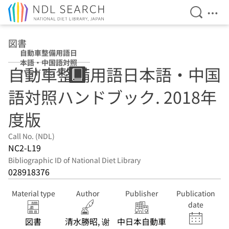
Open Se
Ope
Jump to main content
図書
自動車整備用語日
本語・中国語対照
自動車整備用語日本語・中国
ハンドブック
2018年度版
語対照ハンドブック. 2018年
度版
Call No. (NDL)
NC2-L19
Bibliographic ID of National Diet Library
028918376
Material type
Author
Publisher
Publication
date
図書
清水勝昭, 谢
中日本自動車