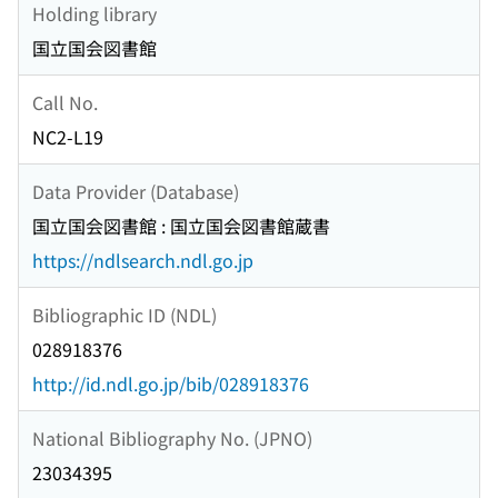
Holding library
国立国会図書館
Call No.
NC2-L19
Data Provider (Database)
国立国会図書館 : 国立国会図書館蔵書
https://ndlsearch.ndl.go.jp
Bibliographic ID (NDL)
028918376
http://id.ndl.go.jp/bib/028918376
National Bibliography No. (JPNO)
23034395