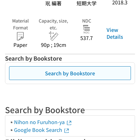
2018.3
珉 編著
短期大学
Material
Capacity, size,
NDC
Format
etc.
View
Details
537.7
Paper
90p ; 19cm
Search by Bookstore
Search by Bookstore
Search by Bookstore
Nihon no Furuhon-ya
Google Book Search