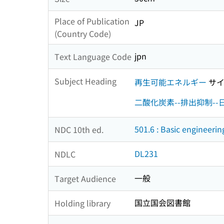
Place of Publication
JP
(Country Code)
jpn
Text Language Code
Subject Heading
再生可能エネルギー
サイ
二酸化炭素--排出抑制--
501.6 : Basic engineerin
NDC 10th ed.
DL231
NDLC
一般
Target Audience
国立国会図書館
Holding library