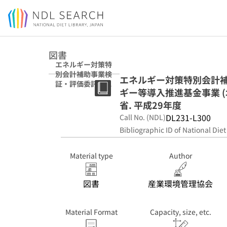
Jump to main content
図書
エネルギー対策特
別会計補助事業検
エネルギー対策特別会計補
証・評価委託業務
ギー等導入推進基金事業 (
(再生可能エネル
ギー等導入推進基
省. 平成29年度
金事業 (北海道・
DL231-L300
Call No. (NDL)
関東・中部ブロッ
Bibliographic ID of National Diet
ク)) 報告書 : 環境
省 平成29年度
Material type
Author
図書
産業環境管理協会
Material Format
Capacity, size, etc.