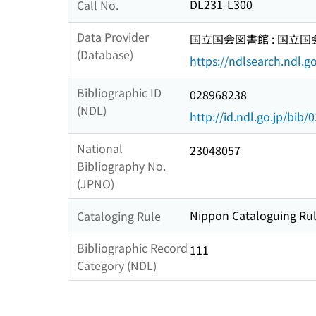
DL231-L300
Call No.
Data Provider
国立国会図書館 : 国立
(Database)
https://ndlsearch.ndl.go
Bibliographic ID
028968238
(NDL)
http://id.ndl.go.jp/bib
National
23048057
Bibliography No.
(JPNO)
Nippon Cataloguing Rul
Cataloging Rule
Bibliographic Record
111
Category (NDL)