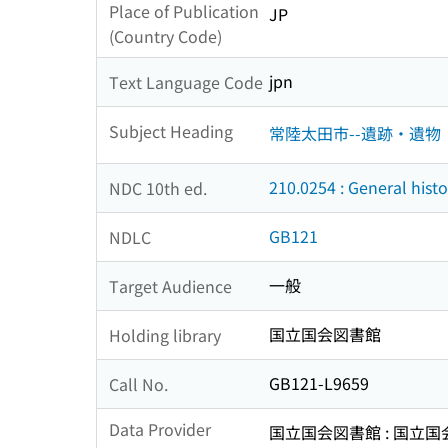
Place of Publication
JP
(Country Code)
jpn
Text Language Code
Subject Heading
常陸太田市--遺跡・遺物
210.0254 : General hist
NDC 10th ed.
GB121
NDLC
一般
Target Audience
国立国会図書館
Holding library
GB121-L9659
Call No.
Data Provider
国立国会図書館 : 国立