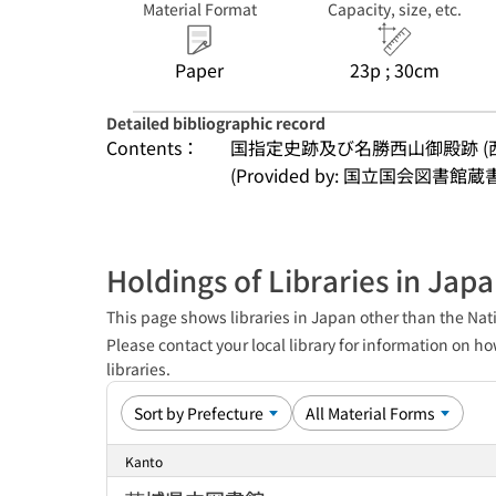
Material Format
Capacity, size, etc.
Paper
23p ; 30cm
Detailed bibliographic record
Contents：
国指定史跡及び名勝西山御殿跡 (
(Provided by: 国立国会図書館蔵
Holdings of Libraries in Jap
This page shows libraries in Japan other than the Nati
Please contact your local library for information on ho
libraries.
Kanto