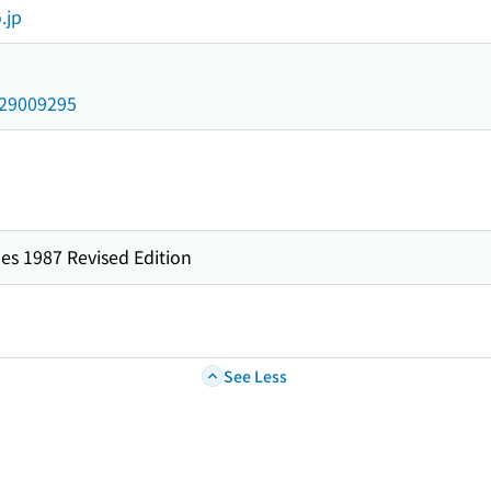
.jp
/029009295
es 1987 Revised Edition
See Less