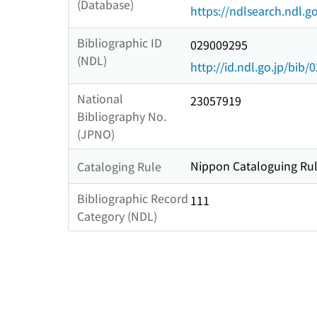
(Database)
https://ndlsearch.ndl.go
Bibliographic ID
029009295
(NDL)
http://id.ndl.go.jp/bib
National
23057919
Bibliography No.
(JPNO)
Nippon Cataloguing Rul
Cataloging Rule
Bibliographic Record
111
Category (NDL)