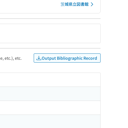
茨城県立図書館
Output Bibliographic Record
, etc.), etc.