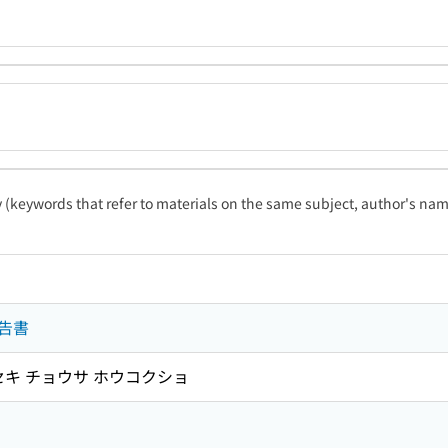
ty (keywords that refer to materials on the same subject, author's name
告書
セキ チョウサ ホウコクショ