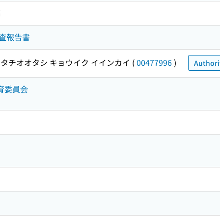
編
査報告書
タチオオタシ キョウイク イインカイ
(
00477996
)
Authori
教育委員会