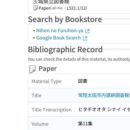
茨城県立図書館
Paper
L521.1/12/
Call No.：
Search by Bookstore
Nihon no Furuhon-ya
Google Book Search
Bibliographic Record
You can check the details of this material, its authori
Paper
図書
Material Type
常陸太田市内遺跡調査報
Title
ヒタチオオタ シナイ イ
Title Transcription
第11集
Volume