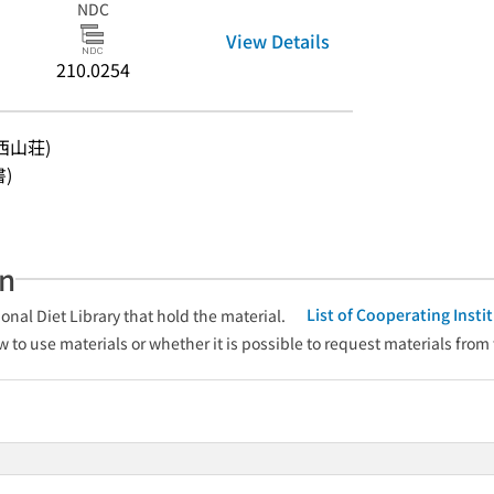
NDC
View Details
210.0254
西山荘)
書)
an
List of Cooperating Inst
onal Diet Library that hold the material.
w to use materials or whether it is possible to request materials from