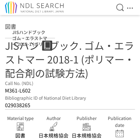
Open Se
Ope
Jump to main content
図書
JISハンドブック
ゴム・エラストマ
JISハンドブック. ゴム・エラ
ー 2018-1 (ポリマ
ー・配合剤の試験
ストマー 2018-1 (ポリマー・
方法)
配合剤の試験方法)
Call No. (NDL)
M361-L602
Bibliographic ID of National Diet Library
029038265
Material type
Author
Publisher
Publication
date
図書
日本規格協会
日本規格協会