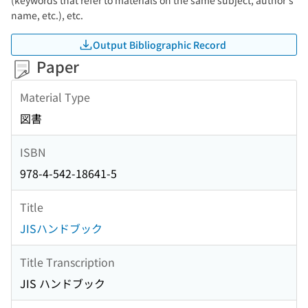
(keywords that refer to materials on the same subject, author's
name, etc.), etc.
Output Bibliographic Record
Paper
Material Type
図書
ISBN
978-4-542-18641-5
Title
JISハンドブック
Title Transcription
JIS ハンドブック