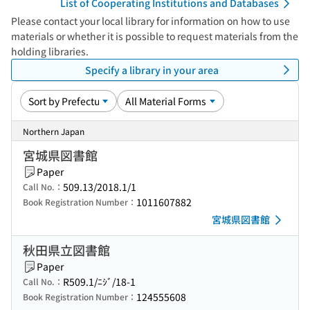
List of Cooperating Institutions and Databases
Please contact your local library for information on how to use
materials or whether it is possible to request materials from the
holding libraries.
Specify a library in your area
Northern Japan
宮城県図書館
Paper
509.13/2018.1/1
Call No.：
1011607882
Book Registration Number：
宮城県図書館
秋田県立図書館
Paper
R509.1/ﾆｼﾞ/18-1
Call No.：
124555608
Book Registration Number：