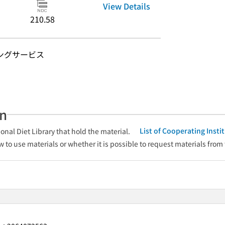
View Details
210.58
ングサービス
an
List of Cooperating Inst
onal Diet Library that hold the material.
w to use materials or whether it is possible to request materials from