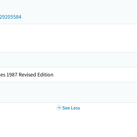
/029205584
es 1987 Revised Edition
See Less