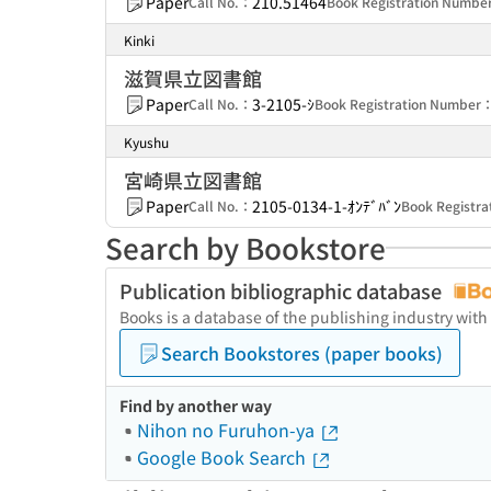
Paper
210.51464
Call No.：
Book Registration Numb
Kinki
滋賀県立図書館
Paper
3-2105-ｼ
Call No.：
Book Registration Number
Kyushu
宮崎県立図書館
Paper
2105-0134-1-ｵﾝﾃﾞﾊﾞﾝ
Call No.：
Book Registr
Search by Bookstore
Publication bibliographic database
Books is a database of the publishing industry with
Search Bookstores (paper books)
Find by another way
Nihon no Furuhon-ya
Google Book Search