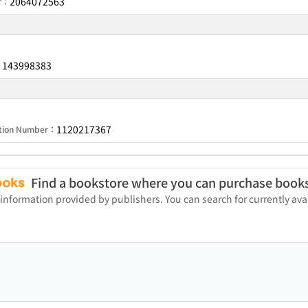
2064072563
er：
143998383
：
1120217367
ation Number：
Find a bookstore where you can purchase book
 information provided by publishers. You can search for currently a