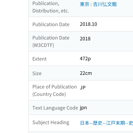
Publication,
東京 : 吉川弘文館
Distribution, etc.
2018.10
Publication Date
Publication Date
2018
(W3CDTF)
472p
Extent
22cm
Size
Place of Publication
JP
(Country Code)
jpn
Text Language Code
Subject Heading
日本--歴史--江戸末期--