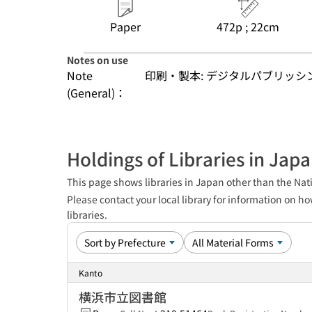
Paper
472p ; 22cm
Notes on use
Note
印刷・製本: デジタルパブリッシ
(General)：
Holdings of Libraries in Jap
This page shows libraries in Japan other than the Nati
Please contact your local library for information on ho
libraries.
Kanto
横浜市立図書館