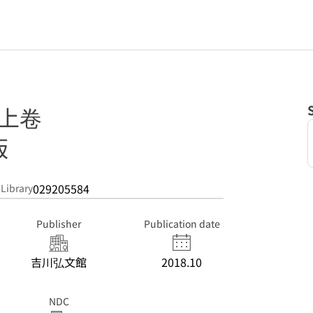
 上卷
版
029205584
 Library
Publisher
Publication date
吉川弘文館
2018.10
NDC