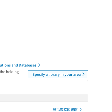
itutions and Databases
 the holding
Specify a library in your area
横浜市立図書館