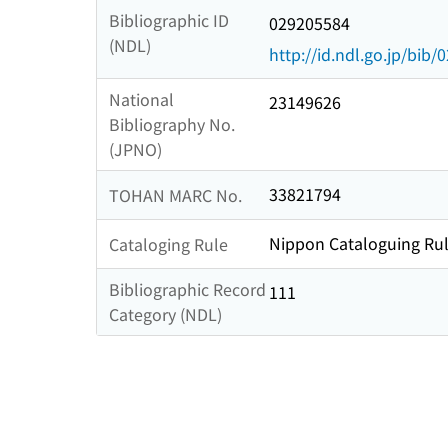
Bibliographic ID
029205584
(NDL)
http://id.ndl.go.jp/bib
National
23149626
Bibliography No.
(JPNO)
33821794
TOHAN MARC No.
Nippon Cataloguing Rul
Cataloging Rule
Bibliographic Record
111
Category (NDL)