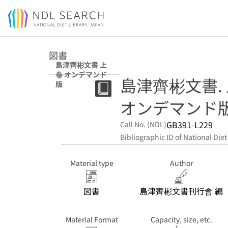
Jump to main content
図書
島津齊彬文書 上
卷 オンデマンド
島津齊彬文書.
版
オンデマンド
GB391-L229
Call No. (NDL)
Bibliographic ID of National Diet
Material type
Author
図書
島津齊彬文書刊行會 編
Material Format
Capacity, size, etc.