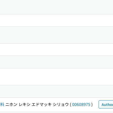
史料
ニホン レキシ エドマッキ シリョウ
(
00608975
)
Author