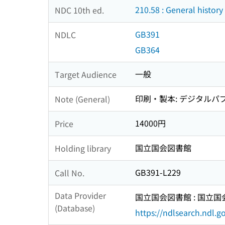
210.58 : General history
NDC 10th ed.
GB391
NDLC
GB364
一般
Target Audience
印刷・製本: デジタルパ
Note (General)
14000円
Price
国立国会図書館
Holding library
GB391-L229
Call No.
Data Provider
国立国会図書館 : 国立
(Database)
https://ndlsearch.ndl.go