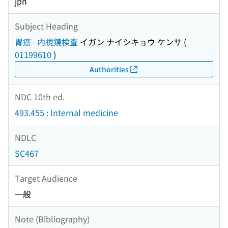
jpn
Subject Heading
胃癌--内視鏡検査
イガン ナイシキョウ ケンサ
(
01199610
)
Authorities
NDC 10th ed.
493.455 : Internal medicine
NDLC
SC467
Target Audience
一般
Note (Bibliography)