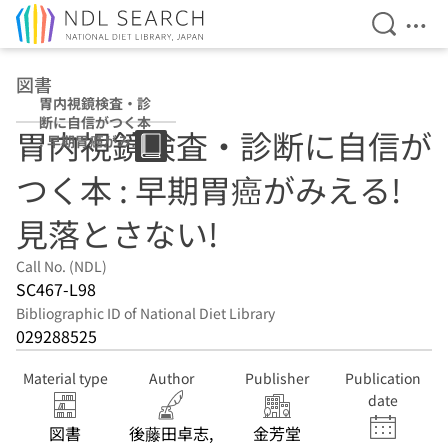
Open Se
Ope
Jump to main content
図書
胃内視鏡検査・診
断に自信がつく本
胃内視鏡検査・診断に自信が
: 早期胃癌がみえ
る!見落とさない!
つく本 : 早期胃癌がみえる!
見落とさない!
Call No. (NDL)
SC467-L98
Bibliographic ID of National Diet Library
029288525
Material type
Author
Publisher
Publication
date
図書
後藤田卓志,
金芳堂