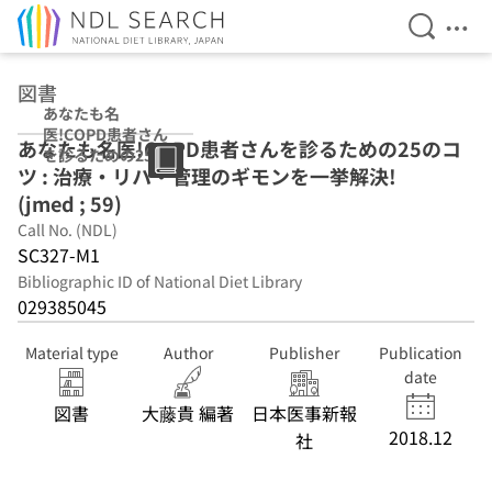
Open Se
Ope
Jump to main content
図書
あなたも名
医!COPD患者さん
あなたも名医!COPD患者さんを診るための25のコ
を診るための25の
ツ : 治療・リハ・管理のギモンを一挙解決!
コツ : 治療・リ
ハ・管理のギモン
(jmed ; 59)
を一挙解決!
Call No. (NDL)
(jmed ; 59)
SC327-M1
Bibliographic ID of National Diet Library
029385045
Material type
Author
Publisher
Publication
date
図書
大藤貴 編著
日本医事新報
2018.12
社