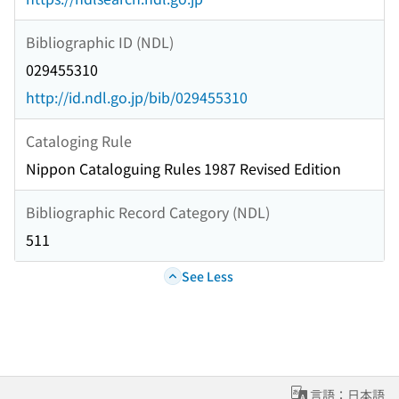
Bibliographic ID (NDL)
029455310
http://id.ndl.go.jp/bib/029455310
Cataloging Rule
Nippon Cataloguing Rules 1987 Revised Edition
Bibliographic Record Category (NDL)
511
See Less
言語：日本語