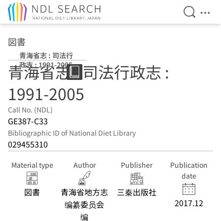
Open Se
Ope
Jump to main content
図書
青海省志 : 司法行
政志 : 1991-2005
青海省志 : 司法行政志 :
1991-2005
Call No. (NDL)
GE387-C33
Bibliographic ID of National Diet Library
029455310
Material type
Author
Publisher
Publication
date
図書
青海省地方志
三秦出版社
2017.12
编纂委员会
编