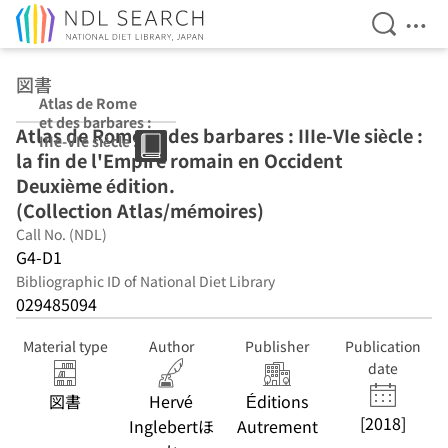
Open Se
Ope
Jump to main content
図書
Atlas de Rome
et des barbares :
Atlas de Rome et des barbares : IIIe-VIe siècle :
IIIe-VIe siècle : la
la fin de l'Empire romain en Occident
fin de l'Empire
romain en
Deuxième édition.
Occident
(Collection Atlas/mémoires)
Deuxième
Call No. (NDL)
édition.
(Collection
G4-D1
Atlas/mémoires)
Bibliographic ID of National Diet Library
029485094
Material type
Author
Publisher
Publication
date
図書
Hervé
Éditions
[2018]
Inglebertほ
Autrement