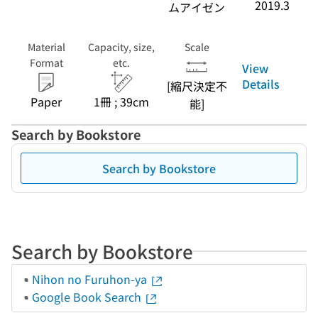
2019.3
ムアイゼン
Material
Capacity, size,
Scale
Format
etc.
View
Details
[縮尺決定不
Paper
1冊 ; 39cm
能]
Search by Bookstore
Search by Bookstore
Search by Bookstore
Nihon no Furuhon-ya
Google Book Search