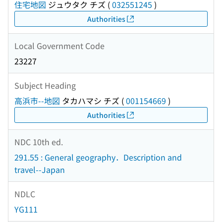
住宅地図
ジュウタク チズ
(
032551245
)
Authorities
Local Government Code
23227
Subject Heading
高浜市--地図
タカハマシ チズ
(
001154669
)
Authorities
NDC 10th ed.
291.55 : General geography．Description and
travel--Japan
NDLC
YG111