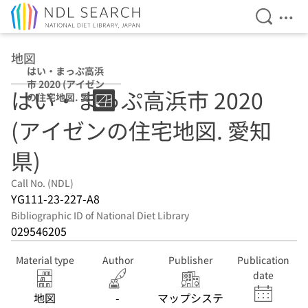
Open Se
Ope
Jump to main content
地図
はい・まっぷ高浜
市 2020 (アイゼン
はい・まっぷ高浜市 2020
の住宅地図. 愛知
県)
(アイゼンの住宅地図. 愛知
県)
Call No. (NDL)
YG111-23-227-A8
Bibliographic ID of National Diet Library
029546205
Material type
Author
Publisher
Publication
date
地図
-
マップシステ