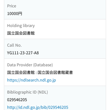
Price
10000円
Holding library
国立国会図書館
Call No.
YG111-23-227-A8
Data Provider (Database)
国立国会図書館 : 国立国会図書館蔵書
https://ndlsearch.ndl.go.jp
Bibliographic ID (NDL)
029546205
http://id.ndl.go.jp/bib/029546205