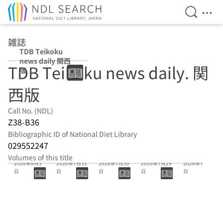
Open Se
Ope
Jump to main content
雑誌
TDB Teikoku
news daily 関西
TDB Teikoku news daily. 関
版
西版
Call No. (NDL)
Z38-B36
Bibliographic ID of National Diet Library
029552247
16773号
16772号
16771号
16770号
16769号
Volumes of this title
2026年8月3
2026年7月31
2026年7月30
2026年7月29
2026年7月28
日
日
日
日
日