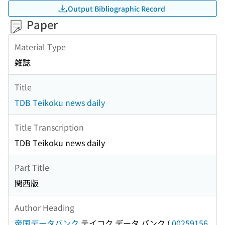
Output Bibliographic Record
Paper
Material Type
雑誌
Title
TDB Teikoku news daily
Title Transcription
TDB Teikoku news daily
Part Title
関西版
Author Heading
帝国データバンク
テイコク データ バンク
(
00259156