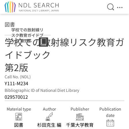
Open Se
Ope
Jump to main content
図書
学校での放射線リ
スク教育ガイドブ
学校での放射線リスク教育ガ
ック 第2版
イドブック
第2版
Call No. (NDL)
Y111-M234
Bibliographic ID of National Diet Library
029570012
Material type
Author
Publisher
Publication
date
図書
杉田克生 編
千葉大学教育