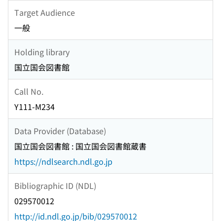
Target Audience
一般
Holding library
国立国会図書館
Call No.
Y111-M234
Data Provider (Database)
国立国会図書館 : 国立国会図書館蔵書
https://ndlsearch.ndl.go.jp
Bibliographic ID (NDL)
029570012
http://id.ndl.go.jp/bib/029570012