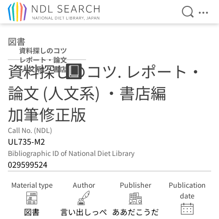
Open Se
Ope
Jump to main content
図書
資料探しのコツ
レポート・論文
資料探しのコツ. レポート・
(人文系) ・書店編
加筆修正版
論文 (人文系) ・書店編
加筆修正版
Call No. (NDL)
UL735-M2
Bibliographic ID of National Diet Library
029599524
Material type
Author
Publisher
Publication
date
図書
言い出しっぺ
ああだこうだ