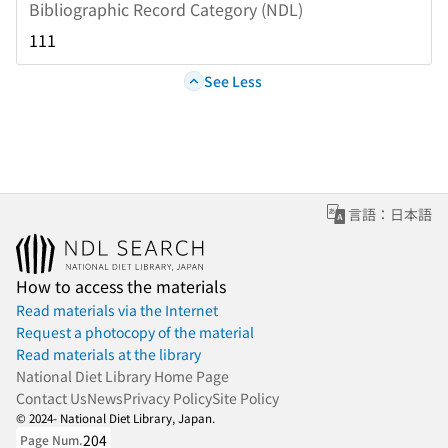
Bibliographic Record Category (NDL)
111
See Less
言語：日本語
How to access the materials
Read materials via the Internet
Request a photocopy of the material
Read materials at the library
National Diet Library Home Page
Contact Us
News
Privacy Policy
Site Policy
© 2024- National Diet Library, Japan.
204
Page Num.