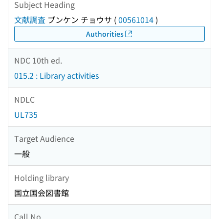
Subject Heading
文献調査
ブンケン チョウサ
(
00561014
)
Authorities
NDC 10th ed.
015.2 : Library activities
NDLC
UL735
Target Audience
一般
Holding library
国立国会図書館
Call No.