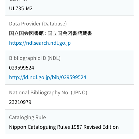
UL735-M2
Data Provider (Database)
国立国会図書館 : 国立国会図書館蔵書
https://ndlsearch.ndl.go.jp
Bibliographic ID (NDL)
029599524
http://id.ndl.go.jp/bib/029599524
National Bibliography No. (JPNO)
23210979
Cataloging Rule
Nippon Cataloguing Rules 1987 Revised Edition