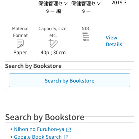
2019.3
保健管理セン
保健管理セン
ター 編
ター
Material
Capacity, size,
NDC
Format
etc.
View
Details
-
Paper
40p ; 30cm
Search by Bookstore
Search by Bookstore
Search by Bookstore
Nihon no Furuhon-ya
Google Book Search