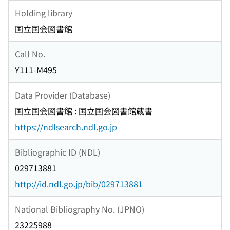
Holding library
国立国会図書館
Call No.
Y111-M495
Data Provider (Database)
国立国会図書館 : 国立国会図書館蔵書
https://ndlsearch.ndl.go.jp
Bibliographic ID (NDL)
029713881
http://id.ndl.go.jp/bib/029713881
National Bibliography No. (JPNO)
23225988