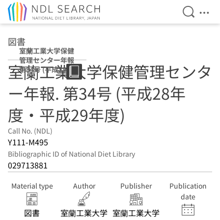
Open Se
Ope
Jump to main content
図書
室蘭工業大学保健
管理センター年報
室蘭工業大学保健管理センタ
第34号 (平成28年
度・平成29年度)
ー年報. 第34号 (平成28年
度・平成29年度)
Call No. (NDL)
Y111-M495
Bibliographic ID of National Diet Library
029713881
Material type
Author
Publisher
Publication
date
図書
室蘭工業大学
室蘭工業大学