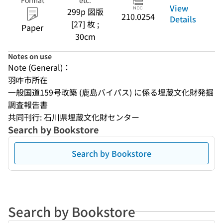
Format
etc.
View
299p 図版
210.0254
Details
[27] 枚 ;
Paper
30cm
Notes on use
Note (General)：
羽咋市所在
一般国道159号改築 (鹿島バイパス) に係る埋蔵文化財発掘
調査報告書
共同刊行: 石川県埋蔵文化財センター
Search by Bookstore
Search by Bookstore
Search by Bookstore