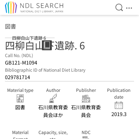
Open Se
Ope
Jump to main content
図書
四柳白山下遺跡 6
四柳白山下遺跡. 6
Call No. (NDL)
GB121-M1094
Bibliographic ID of National Diet Library
029781714
Material type
Author
Publisher
Publication
date
図書
石川県教育委
石川県教育委
2019.3
員会ほか
員会
Material
Capacity, size,
NDC