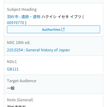
Subject Heading
羽咋市--遺跡・遺物
ハクイシ イセキ イブツ
(
00976770
)
Authorities
NDC 10th ed.
210.0254 : General history of Japan
NDLC
GB121
Target Audience
一般
Note (General)