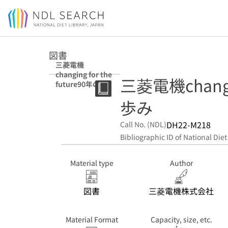
Jump to main content
図書
三菱電機
changing for the
三菱電機changin
future90年の歩
み
歩み
DH22-M218
Call No. (NDL)
Bibliographic ID of National Diet
Material type
Author
図書
三菱電機株式会社
Material Format
Capacity, size, etc.