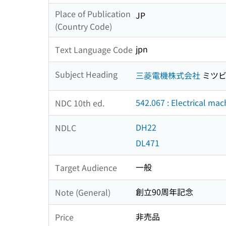
Place of Publication
JP
(Country Code)
jpn
Text Language Code
Subject Heading
三菱電機株式会社
ミツビ
542.067 : Electrical mac
NDC 10th ed.
DH22
NDLC
DL471
一般
Target Audience
創立90周年記念
Note (General)
非売品
Price