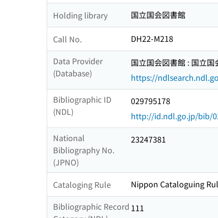
国立国会図書館
Holding library
DH22-M218
Call No.
Data Provider
国立国会図書館 : 国立
(Database)
https://ndlsearch.ndl.go
Bibliographic ID
029795178
(NDL)
http://id.ndl.go.jp/bib
National
23247381
Bibliography No.
(JPNO)
Nippon Cataloguing Rul
Cataloging Rule
Bibliographic Record
111