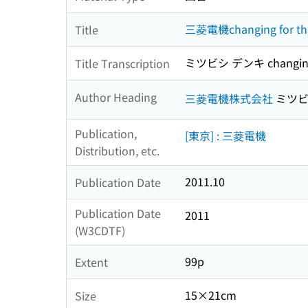
三菱電機changing for t
Title
ミツビシ デンキ changing 
Title Transcription
Author Heading
三菱電機株式会社
ミツビ
Publication,
[東京] : 三菱電機
Distribution, etc.
2011.10
Publication Date
Publication Date
2011
(W3CDTF)
99p
Extent
15×21cm
Size