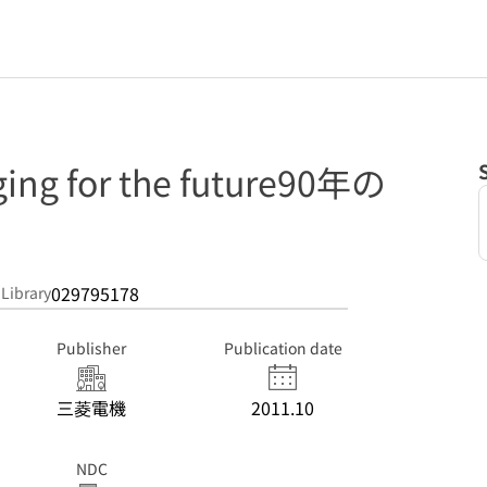
g for the future90年の
029795178
 Library
Publisher
Publication date
三菱電機
2011.10
NDC