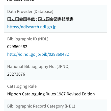
Data Provider (Database)
国立国会図書館 : 国立国会図書館蔵書
https://ndlsearch.ndl.go.jp
Bibliographic ID (NDL)
029860482
http://id.ndl.go.jp/bib/029860482
National Bibliography No. (JPNO)
23273676
Cataloging Rule
Nippon Cataloguing Rules 1987 Revised Edition
Bibliographic Record Category (NDL)