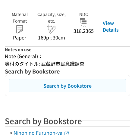
Material
Capacity, size,
NDC
Format
etc.
View
Details
318.2365
Paper
169p ; 30cm
Notes on use
Note (General)：
奥付のタイトル: 武蔵野市民意識調査
Search by Bookstore
Search by Bookstore
Search by Bookstore
Nihon no Furuhon-ya