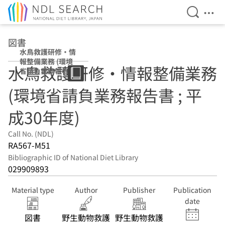
Open Se
Ope
Jump to main content
図書
水鳥救護研修・情
報整備業務 (環境
水鳥救護研修・情報整備業務
省請負業務報告書
; 平成30年度)
(環境省請負業務報告書 ; 平
成30年度)
Call No. (NDL)
RA567-M51
Bibliographic ID of National Diet Library
029909893
Material type
Author
Publisher
Publication
date
図書
野生動物救護
野生動物救護