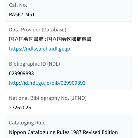
Call No.
RA567-M51
Data Provider (Database)
国立国会図書館 : 国立国会図書館蔵書
https://ndlsearch.ndl.go.jp
Bibliographic ID (NDL)
029909893
http://id.ndl.go.jp/bib/029909893
National Bibliography No. (JPNO)
23262026
Cataloging Rule
Nippon Cataloguing Rules 1987 Revised Edition