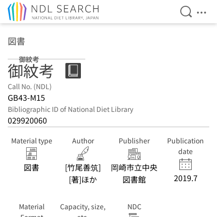
Open Se
Ope
Jump to main content
図書
御紋考
御紋考
Call No. (NDL)
GB43-M15
Bibliographic ID of National Diet Library
029920060
Material type
Author
Publisher
Publication
date
図書
[竹尾善筑]
岡崎市立中央
2019.7
[著]ほか
図書館
Material
Capacity, size,
NDC