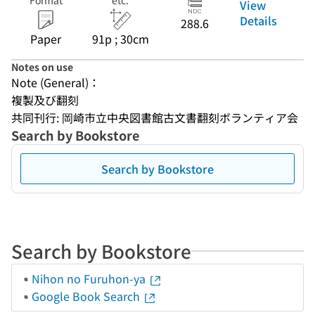
Format
etc.
View
Details
288.6
Paper
91p ; 30cm
Notes on use
Note (General)：
複製及び翻刻
共同刊行: 岡崎市立中央図書館古文書翻刻ボランティア会
Search by Bookstore
Search by Bookstore
Search by Bookstore
Nihon no Furuhon-ya
Google Book Search