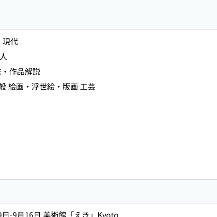
 現代
0人
作家・作品解説
般 絵画・浮世絵・版画 工芸
9日-9月16日 美術館「えき」Kyoto