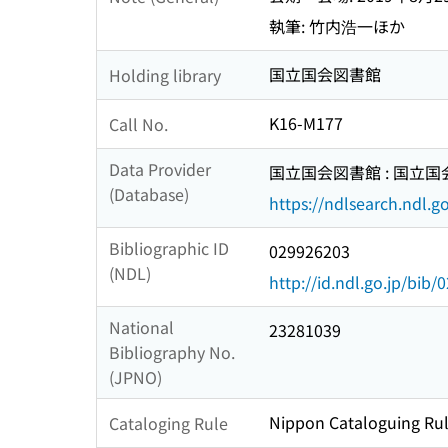
執筆: 竹内浩一ほか
国立国会図書館
Holding library
K16-M177
Call No.
Data Provider
国立国会図書館 : 国立
(Database)
https://ndlsearch.ndl.go
Bibliographic ID
029926203
(NDL)
http://id.ndl.go.jp/bib
National
23281039
Bibliography No.
(JPNO)
Nippon Cataloguing Rul
Cataloging Rule