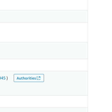
945
)
Authorities