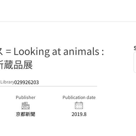
ooking at animals :
所蔵品展
029926203
 Library
Publisher
Publication date
京都新聞
2019.8