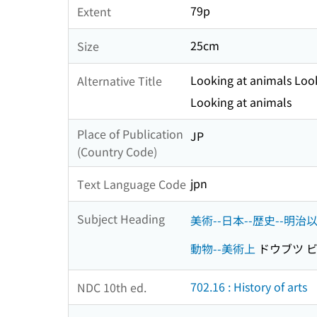
79p
Extent
25cm
Size
Looking at animals Loo
Alternative Title
Looking at animals
Place of Publication
JP
(Country Code)
jpn
Text Language Code
Subject Heading
美術--日本--歴史--明治
動物--美術上
ドウブツ 
702.16 : History of arts
NDC 10th ed.