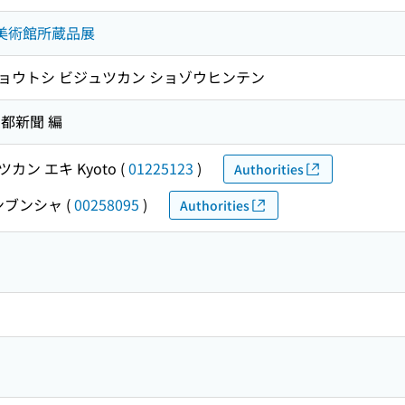
市美術館所蔵品展
 キョウトシ ビジュツカン ショゾウヒンテン
京都新聞 編
カン エキ Kyoto
(
01225123
)
Authorities
ンブンシャ
(
00258095
)
Authorities