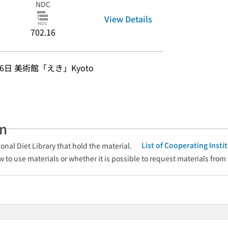
NDC
View Details
702.16
16日 美術館「えき」Kyoto
an
List of Cooperating Inst
onal Diet Library that hold the material.
w to use materials or whether it is possible to request materials from