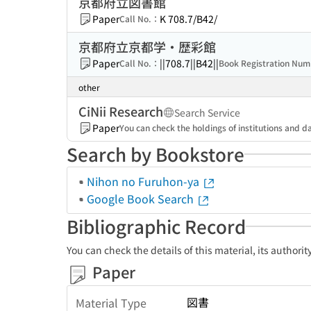
京都府立図書館
Paper
K 708.7/B42/
Call No.：
京都府立京都学・歴彩館
Paper
||708.7||B42||
Call No.：
Book Registration Nu
other
CiNii Research
Search Service
Paper
You can check the holdings of institutions and da
Search by Bookstore
Nihon no Furuhon-ya
Google Book Search
Bibliographic Record
You can check the details of this material, its authori
Paper
図書
Material Type