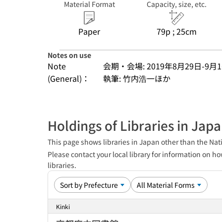
Material Format
Capacity, size, etc.
Paper
79p ; 25cm
Notes on use
Note
会期・会場: 2019年8月29日-9月
(General)：
執筆: 竹内浩一ほか
Holdings of Libraries in Jap
This page shows libraries in Japan other than the Nati
Please contact your local library for information on ho
libraries.
Kinki