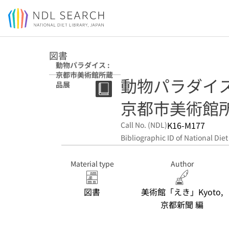
Jump to main content
図書
動物パラダイス :
京都市美術館所蔵
動物パラダイス = L
品展
京都市美術館
K16-M177
Call No. (NDL)
Bibliographic ID of National Diet
Material type
Author
図書
美術館「えき」Kyoto,
京都新聞 編