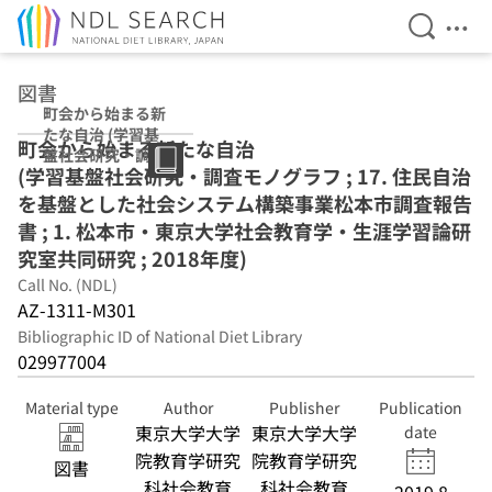
Open Se
Ope
Jump to main content
図書
町会から始まる新
たな自治 (学習基
町会から始まる新たな自治
盤社会研究・調査
(学習基盤社会研究・調査モノグラフ ; 17. 住民自治
モノグラフ ; 17.
住民自治を基盤と
を基盤とした社会システム構築事業松本市調査報告
した社会システム
書 ; 1. 松本市・東京大学社会教育学・生涯学習論研
構築事業松本市調
究室共同研究 ; 2018年度)
査報告書 ; 1. 松本
市・東京大学社会
Call No. (NDL)
教育学・生涯学習
AZ-1311-M301
論研究室共同研究
Bibliographic ID of National Diet Library
; 2018年度)
029977004
Material type
Author
Publisher
Publication
東京大学大学
東京大学大学
date
院教育学研究
院教育学研究
図書
科社会教育
科社会教育