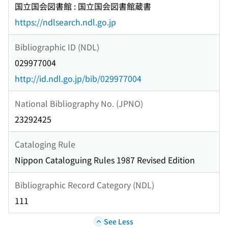
国立国会図書館 : 国立国会図書館蔵書
https://ndlsearch.ndl.go.jp
Bibliographic ID (NDL)
029977004
http://id.ndl.go.jp/bib/029977004
National Bibliography No. (JPNO)
23292425
Cataloging Rule
Nippon Cataloguing Rules 1987 Revised Edition
Bibliographic Record Category (NDL)
111
See Less