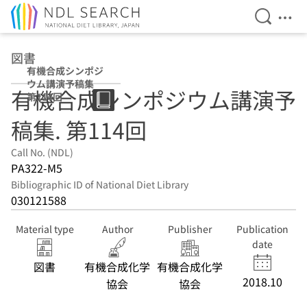
Open Se
Ope
Jump to main content
図書
有機合成シンポジ
ウム講演予稿集
有機合成シンポジウム講演予
第114回
稿集. 第114回
Call No. (NDL)
PA322-M5
Bibliographic ID of National Diet Library
030121588
Material type
Author
Publisher
Publication
date
図書
有機合成化学
有機合成化学
2018.10
協会
協会