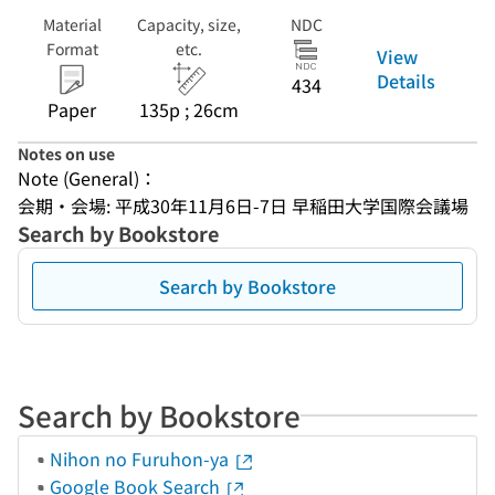
Material
Capacity, size,
NDC
Format
etc.
View
Details
434
Paper
135p ; 26cm
Notes on use
Note (General)：
会期・会場: 平成30年11月6日-7日 早稲田大学国際会議場
Search by Bookstore
Search by Bookstore
Search by Bookstore
Nihon no Furuhon-ya
Google Book Search