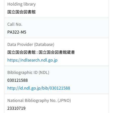
Holding library
国立国会図書館
Call No.
PA322-M5
Data Provider (Database)
国立国会図書館 : 国立国会図書館蔵書
https://ndlsearch.ndl.go.jp
Bibliographic ID (NDL)
030121588
http://id.ndl.go.jp/bib/030121588
National Bibliography No. (JPNO)
23310719