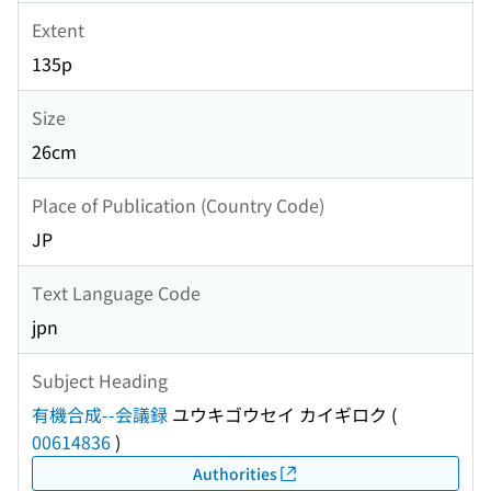
Extent
135p
Size
26cm
Place of Publication (Country Code)
JP
Text Language Code
jpn
Subject Heading
有機合成--会議録
ユウキゴウセイ カイギロク
(
00614836
)
Authorities