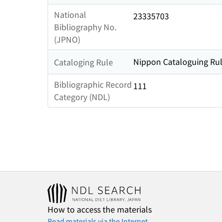
National
23335703
Bibliography No.
(JPNO)
Nippon Cataloguing Rul
Cataloging Rule
Bibliographic Record
111
Category (NDL)
How to access the materials
Read materials via the Internet