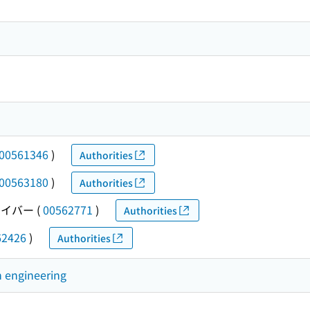
00561346
)
Authorities
00563180
)
Authorities
イバー
(
00562771
)
Authorities
62426
)
Authorities
 engineering