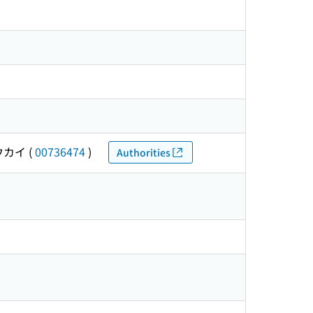
ウカイ
(
00736474
)
Authorities