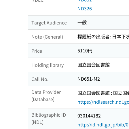
ND326
一般
Target Audience
標題紙の出版者: 日本
Note (General)
5110円
Price
国立国会図書館
Holding library
ND651-M2
Call No.
Data Provider
国立国会図書館 : 国立
(Database)
https://ndlsearch.ndl.go
Bibliographic ID
030144182
(NDL)
http://id.ndl.go.jp/bib