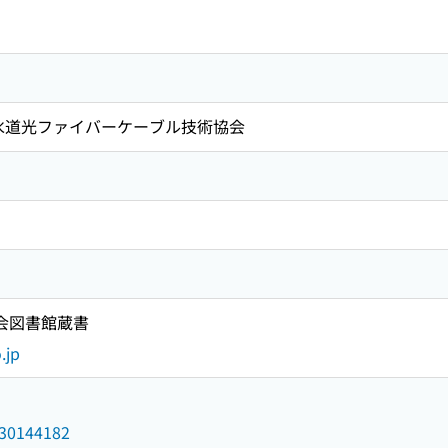
下水道光ファイバーケーブル技術協会
国会図書館蔵書
.jp
/030144182