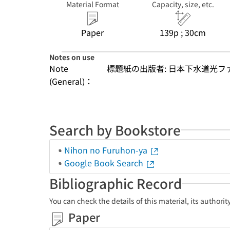
Material Format
Capacity, size, etc.
Paper
139p ; 30cm
Notes on use
Note
標題紙の出版者: 日本下水道光
(General)：
Search by Bookstore
Nihon no Furuhon-ya
Google Book Search
Bibliographic Record
You can check the details of this material, its authori
Paper