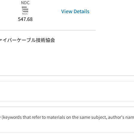
NDC
View Details
547.68
ファイバーケーブル技術協会
ty (keywords that refer to materials on the same subject, author's name