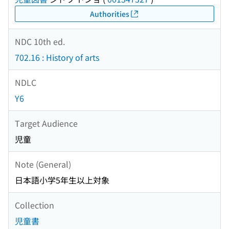
Authorities
NDC 10th ed.
702.16 : History of arts
NDLC
Y6
Target Audience
児童
Note (General)
日本語小学5年生以上対象
Collection
児童書