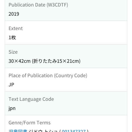
Publication Date (W3CDTF)
2019
Extent
1枚
Size
30×42cm (折りたたみ15×21cm)
Place of Publication (Country Code)
JP
Text Language Code
jpn
Genre/Form Terms
児童図書
ジドウ トショ
(
001347327
)