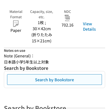
Material
Capacity, size,
NDC
Format
etc.
1枚 ;
View
702.16
30×42cm
Details
Paper
(折りたたみ
15×21cm)
Notes on use
Note (General)：
日本語小学5年生以上対象
Search by Bookstore
Search by Bookstore
Search by Bookstore