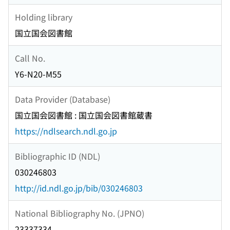
Holding library
国立国会図書館
Call No.
Y6-N20-M55
Data Provider (Database)
国立国会図書館 : 国立国会図書館蔵書
https://ndlsearch.ndl.go.jp
Bibliographic ID (NDL)
030246803
http://id.ndl.go.jp/bib/030246803
National Bibliography No. (JPNO)
23337334