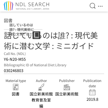
Open Se
Ope
Jump to main content
図書
話しているのは
誰? : 現代美術に
話しているのは誰? : 現代美
潜む文学 : ミニガ
イド
術に潜む文学 : ミニガイド
Call No. (NDL)
Y6-N20-M55
Bibliographic ID of National Diet Library
030246803
Material type
Author
Publisher
Publication
date
図書
国立新美術館
国立新美術館
2019.8
教育普及室
編