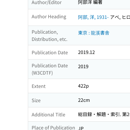
阿部洋 編著
Author/Editor
Author Heading
阿部, 洋, 1931-
アベ, ヒロシ
Publication,
東京 : 龍溪書舎
Distribution, etc.
2019.12
Publication Date
Publication Date
2019
(W3CDTF)
422p
Extent
22cm
Size
総目録・解題・索引. 第2
Additional Title
Place of Publication
JP