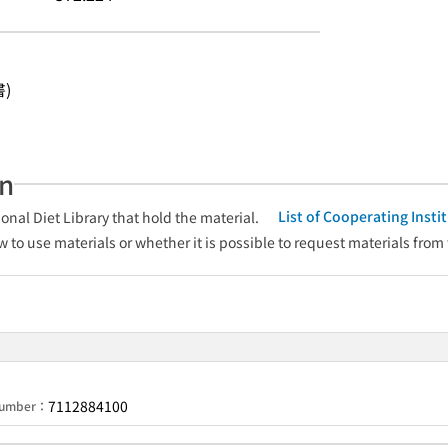
書)
an
List of Cooperating Inst
onal Diet Library that hold the material.
w to use materials or whether it is possible to request materials from
7112884100
 Number：