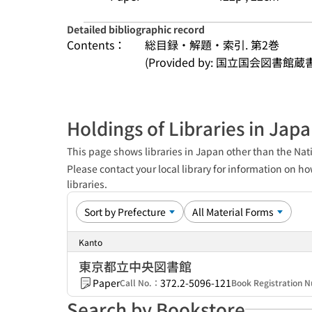
Detailed bibliographic record
Contents：
総目録・解題・索引. 第2巻
(Provided by: 国立国会図書館蔵
Holdings of Libraries in Jap
This page shows libraries in Japan other than the Nati
Please contact your local library for information on ho
libraries.
Kanto
東京都立中央図書館
Paper
372.2-5096-121
Call No.：
Book Registration
Search by Bookstore