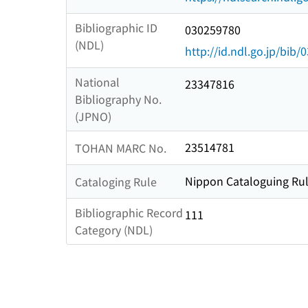
Bibliographic ID
030259780
(NDL)
http://id.ndl.go.jp/bib
National
23347816
Bibliography No.
(JPNO)
23514781
TOHAN MARC No.
Nippon Cataloguing Rul
Cataloging Rule
Bibliographic Record
111
Category (NDL)