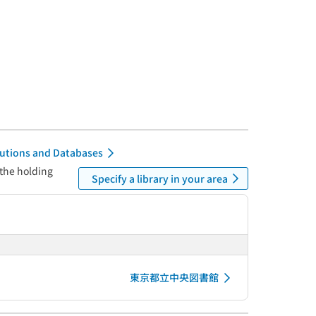
itutions and Databases
 the holding
Specify a library in your area
東京都立中央図書館