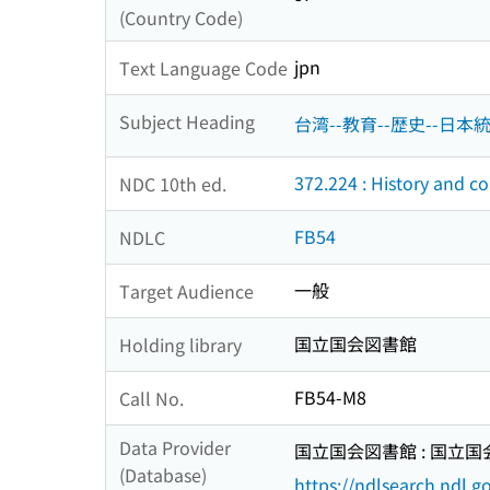
(Country Code)
jpn
Text Language Code
Subject Heading
台湾--教育--歴史--日本
372.224 : History and c
NDC 10th ed.
FB54
NDLC
一般
Target Audience
国立国会図書館
Holding library
FB54-M8
Call No.
Data Provider
国立国会図書館 : 国立
(Database)
https://ndlsearch.ndl.go