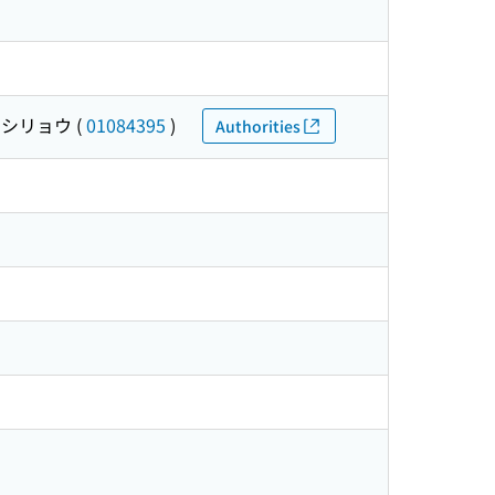
 シリョウ
(
01084395
)
Authorities