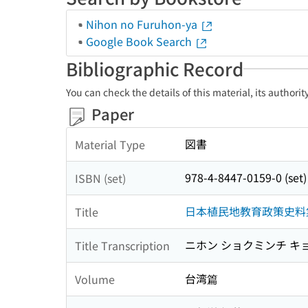
Nihon no Furuhon-ya
Google Book Search
Bibliographic Record
You can check the details of this material, its authori
Paper
図書
Material Type
978-4-8447-0159-0 (set)
ISBN (set)
日本植民地教育政策史料
Title
ニホン ショクミンチ キ
Title Transcription
台湾篇
Volume