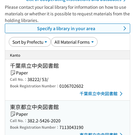
Please contact your local library for information on how to use
materials or whether it is possible to request materials from the
holding libraries.
Specify a library in your area
Kanto
千葉県立中央図書館
Paper
38222/ 53/
Call No.：
0106702602
Book Registration Number：
千葉県立中央図書館
東京都立中央図書館
Paper
382.2-5426-2020
Call No.：
7113043190
Book Registration Number：
東京都立中央図書館