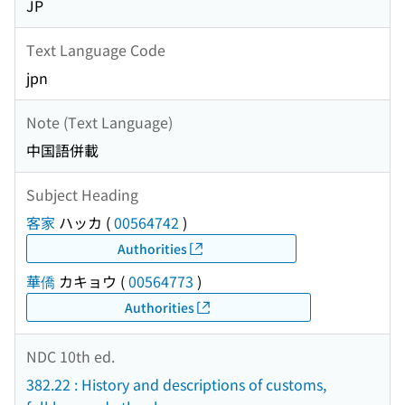
JP
Text Language Code
jpn
Note (Text Language)
中国語併載
Subject Heading
客家
ハッカ
(
00564742
)
Authorities
華僑
カキョウ
(
00564773
)
Authorities
NDC 10th ed.
382.22 : History and descriptions of customs,