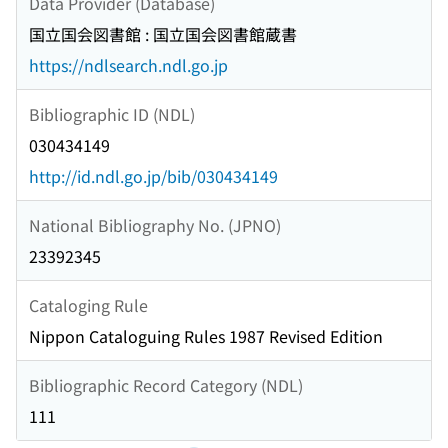
Data Provider (Database)
国立国会図書館 : 国立国会図書館蔵書
https://ndlsearch.ndl.go.jp
Bibliographic ID (NDL)
030434149
http://id.ndl.go.jp/bib/030434149
National Bibliography No. (JPNO)
23392345
Cataloging Rule
Nippon Cataloguing Rules 1987 Revised Edition
Bibliographic Record Category (NDL)
111