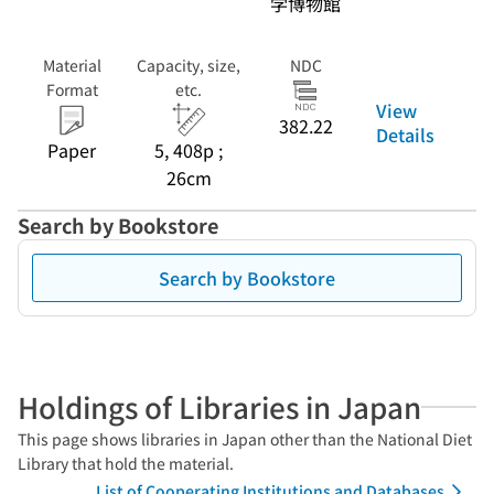
学博物館
Material
Capacity, size,
NDC
Format
etc.
View
382.22
Details
Paper
5, 408p ;
26cm
Search by Bookstore
Search by Bookstore
Holdings of Libraries in Japan
This page shows libraries in Japan other than the National Diet
Library that hold the material.
List of Cooperating Institutions and Databases