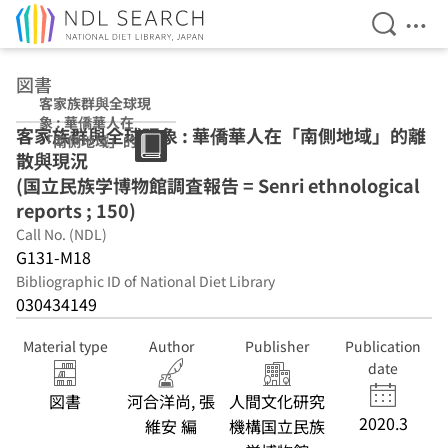
Open Se
Ope
Jump to main content
図書
客家族群與全球現
象 : 華僑華人在
客家族群與全球現象 : 華僑華人在「南側地域」的離
「南側地域」的離
散與現況
散與現況 (国立民
族学博物館調査報
(国立民族学博物館調査報告 = Senri ethnological
告 = Senri
reports ; 150)
ethnological
Call No. (NDL)
reports ; 150)
G131-M18
Bibliographic ID of National Diet Library
030434149
Material type
Author
Publisher
Publication
date
図書
河合洋尚, 張
人間文化研究
2020.3
維安 編
機構国立民族