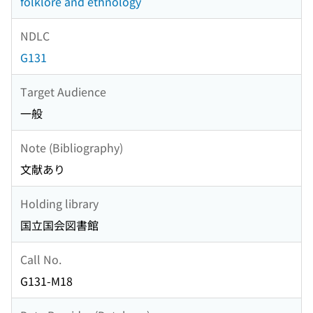
folklore and ethnology
NDLC
G131
Target Audience
一般
Note (Bibliography)
文献あり
Holding library
国立国会図書館
Call No.
G131-M18