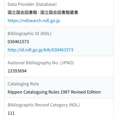
Data Provider (Database)
国立国会図書館 : 国立国会図書館蔵書
https://ndlsearch.ndl.go.jp
Bibliographic ID (NDL)
030461573
http://id.ndl.go.jp/bib/030461573
National Bibliography No. (JPNO)
23393694
Cataloging Rule
Nippon Cataloguing Rules 1987 Revised Edition
Bibliographic Record Category (NDL)
111