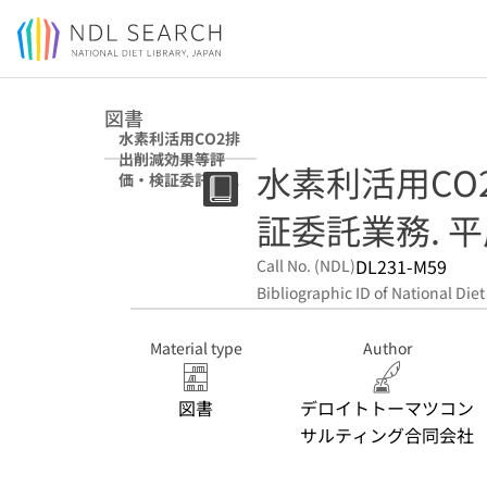
Jump to main content
図書
水素利活用CO2排
出削減効果等評
水素利活用CO
価・検証委託業務
平成31年度 資料
証委託業務. 平
編
DL231-M59
Call No. (NDL)
Bibliographic ID of National Diet
Material type
Author
図書
デロイトトーマツコン
サルティング合同会社