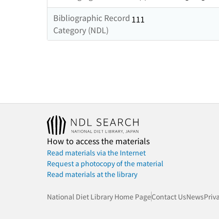
Bibliographic Record
111
Category (NDL)
How to access the materials
Read materials via the Internet
Request a photocopy of the material
Read materials at the library
National Diet Library Home Page
Contact Us
News
Priv