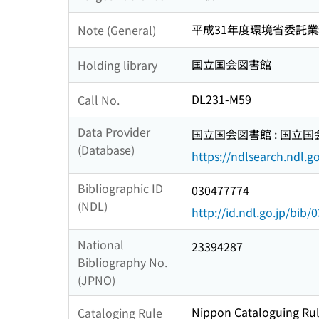
平成31年度環境省委託
Note (General)
国立国会図書館
Holding library
DL231-M59
Call No.
Data Provider
国立国会図書館 : 国立
(Database)
https://ndlsearch.ndl.go
Bibliographic ID
030477774
(NDL)
http://id.ndl.go.jp/bib
National
23394287
Bibliography No.
(JPNO)
Nippon Cataloguing Rul
Cataloging Rule