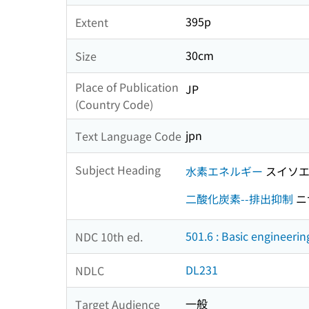
395p
Extent
30cm
Size
Place of Publication
JP
(Country Code)
jpn
Text Language Code
Subject Heading
水素エネルギー
スイソエ
二酸化炭素--排出抑制
ニ
501.6 : Basic engineerin
NDC 10th ed.
DL231
NDLC
一般
Target Audience