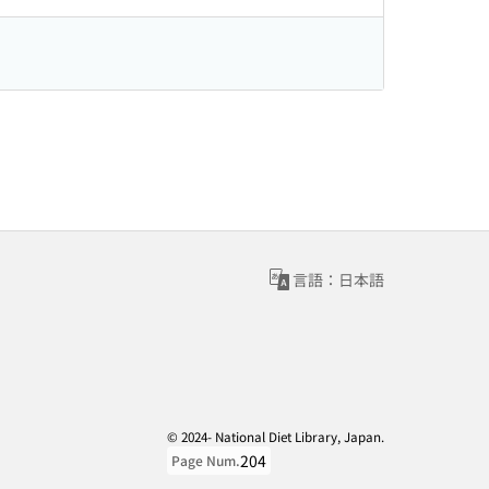
言語：日本語
© 2024- National Diet Library, Japan.
204
Page Num.