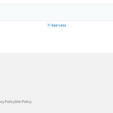
See Less
acy Policy
Site Policy