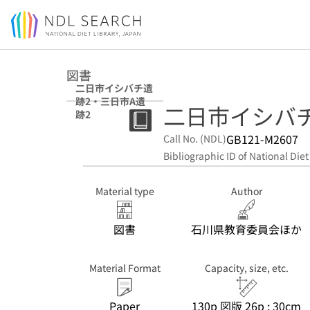
Jump to main content
図書
二日市イシバチ遺
跡2・三日市A遺
二日市イシバチ
跡2
GB121-M2607
Call No. (NDL)
Bibliographic ID of National Diet
Material type
Author
図書
石川県教育委員会ほか
Material Format
Capacity, size, etc.
Paper
130p 図版 26p ; 30cm