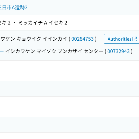
日市A遺跡2
 2 ・ ミッカイチ A イセキ 2
ワケン キョウイク イインカイ
(
00284753
)
Authorities
ー
イシカワケン マイゾウ ブンカザイ センター
(
00732943
)