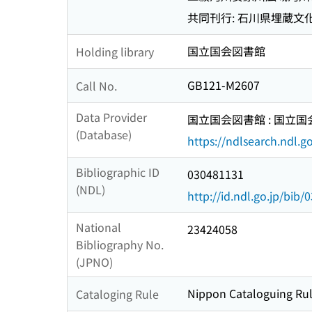
共同刊行: 石川県埋蔵文
国立国会図書館
Holding library
GB121-M2607
Call No.
Data Provider
国立国会図書館 : 国立
(Database)
https://ndlsearch.ndl.go
Bibliographic ID
030481131
(NDL)
http://id.ndl.go.jp/bib
National
23424058
Bibliography No.
(JPNO)
Nippon Cataloguing Rul
Cataloging Rule