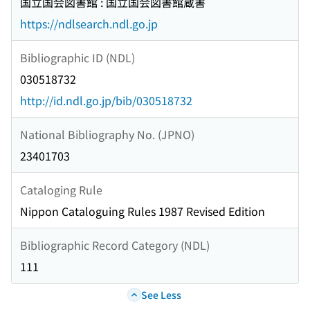
国立国会図書館 : 国立国会図書館蔵書
https://ndlsearch.ndl.go.jp
Bibliographic ID (NDL)
030518732
http://id.ndl.go.jp/bib/030518732
National Bibliography No. (JPNO)
23401703
Cataloging Rule
Nippon Cataloguing Rules 1987 Revised Edition
Bibliographic Record Category (NDL)
111
See Less