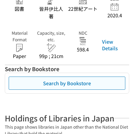
図書
皆井伊比人
22世紀アート
2020.4
著
Material
Capacity, size,
NDC
Format
etc.
View
Details
598.4
Paper
99p ; 21cm
Search by Bookstore
Search by Bookstore
Holdings of Libraries in Japan
This page shows libraries in Japan other than the National Diet
Library that hold the material.