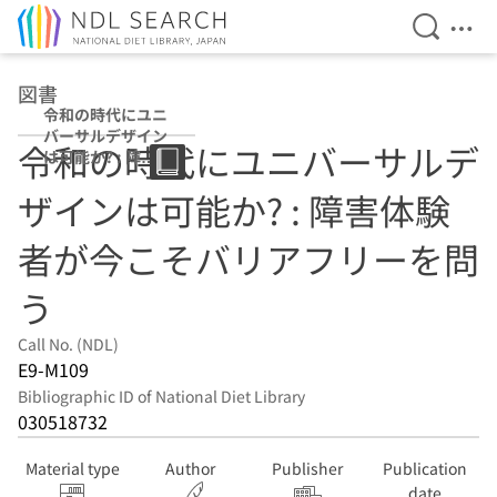
Open Se
Ope
Jump to main content
図書
令和の時代にユニ
バーサルデザイン
令和の時代にユニバーサルデ
は可能か? : 障害
体験者が今こそバ
ザインは可能か? : 障害体験
リアフリーを問う
者が今こそバリアフリーを問
う
Call No. (NDL)
E9-M109
Bibliographic ID of National Diet Library
030518732
Material type
Author
Publisher
Publication
date