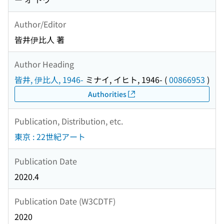
Author/Editor
皆井伊比人 著
Author Heading
皆井, 伊比人, 1946-
ミナイ, イヒト, 1946-
(
00866953
)
Authorities
Publication, Distribution, etc.
東京 : 22世紀アート
Publication Date
2020.4
Publication Date (W3CDTF)
2020