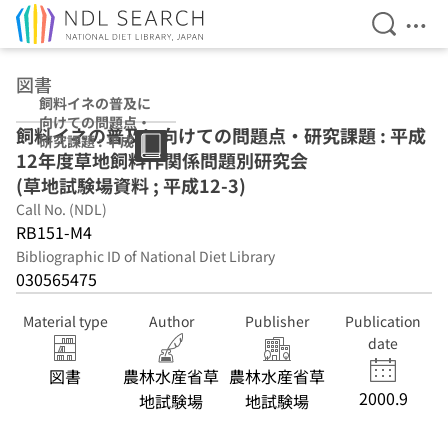
Open Se
Ope
Jump to main content
図書
飼料イネの普及に
向けての問題点・
飼料イネの普及に向けての問題点・研究課題 : 平成
研究課題 : 平成12
12年度草地飼料作関係問題別研究会
年度草地飼料作関
係問題別研究会
(草地試験場資料 ; 平成12-3)
(草地試験場資料 ;
Call No. (NDL)
平成12-3)
RB151-M4
Bibliographic ID of National Diet Library
030565475
Material type
Author
Publisher
Publication
date
図書
農林水産省草
農林水産省草
2000.9
地試験場
地試験場