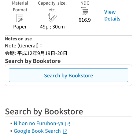
Material
Capacity, size,
NDC
Format
etc.
View
Details
616.9
Paper
49p ; 30cm
Notes on use
Note (General)：
会期: 平成12年9月19日-20日
Search by Bookstore
Search by Bookstore
Search by Bookstore
Nihon no Furuhon-ya
Google Book Search