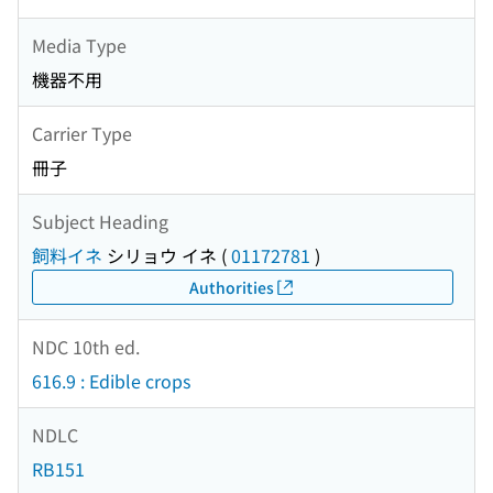
Media Type
機器不用
Carrier Type
冊子
Subject Heading
飼料イネ
シリョウ イネ
(
01172781
)
Authorities
NDC 10th ed.
616.9 : Edible crops
NDLC
RB151