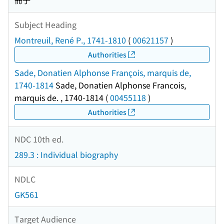
冊子
Subject Heading
Montreuil, René P., 1741-1810
(
00621157
)
Authorities
Sade, Donatien Alphonse François, marquis de,
1740-1814
Sade, Donatien Alphonse Francois,
marquis de. , 1740-1814
(
00455118
)
Authorities
NDC 10th ed.
289.3 : Individual biography
NDLC
GK561
Target Audience