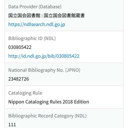
Data Provider (Database)
国立国会図書館 : 国立国会図書館蔵書
https://ndlsearch.ndl.go.jp
Bibliographic ID (NDL)
030805422
http://id.ndl.go.jp/bib/030805422
National Bibliography No. (JPNO)
23482726
Cataloging Rule
Nippon Cataloging Rules 2018 Edition
Bibliographic Record Category (NDL)
111