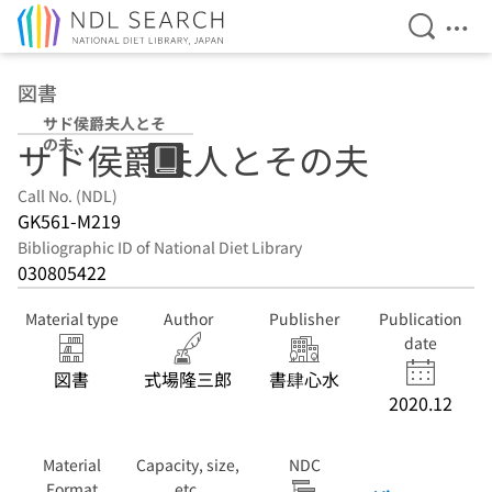
Open Se
Ope
Jump to main content
図書
サド侯爵夫人とそ
の夫
サド侯爵夫人とその夫
Call No. (NDL)
GK561-M219
Bibliographic ID of National Diet Library
030805422
Material type
Author
Publisher
Publication
date
図書
式場隆三郎
書肆心水
2020.12
Material
Capacity, size,
NDC
Format
etc.