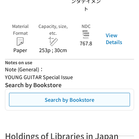
ンタテイメン
ト
Material
Capacity, size,
NDC
Format
etc.
View
Details
767.8
Paper
253p ; 30cm
Notes on use
Note (General)：
YOUNG GUITAR Special Issue
Search by Bookstore
Search by Bookstore
Holdings of Libraries in Japan