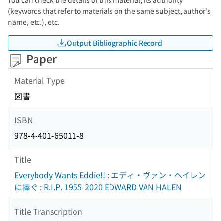
You can check the details of this material, its authority
(keywords that refer to materials on the same subject, author's
name, etc.), etc.
Output Bibliographic Record
Paper
Material Type
図書
ISBN
978-4-401-65011-8
Title
Everybody Wants Eddie!! : エディ・ヴァン・ヘイレン
に捧ぐ : R.I.P. 1955-2020 EDWARD VAN HALEN
Title Transcription