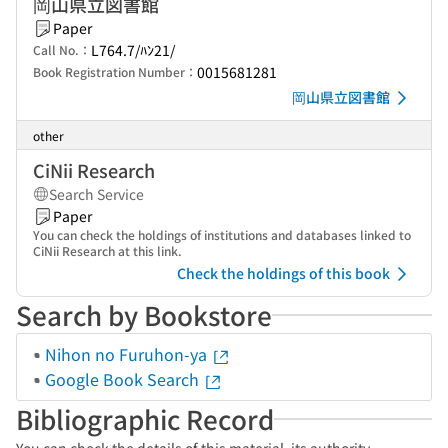
岡山県立図書館
Paper
L764.7/ﾊﾝ21/
Call No.：
0015681281
Book Registration Number：
岡山県立図書館
other
CiNii Research
Search Service
Paper
You can check the holdings of institutions and databases linked to
CiNii Research at this link.
Check the holdings of this book
Search by Bookstore
Nihon no Furuhon-ya
Google Book Search
Bibliographic Record