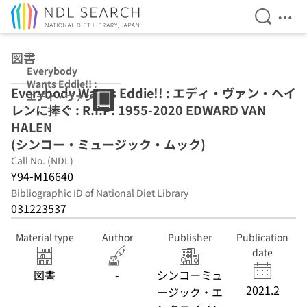
Open Se
Ope
Jump to main content
図書
Everybody
Wants Eddie!! :
Everybody Wants Eddie!! : エディ・ヴァン・ヘイ
エディ・ヴァン・
レンに捧ぐ : R.I.P. 1955-2020 EDWARD VAN
ヘイレンに捧ぐ :
R.I.P. 1955-2020
HALEN
EDWARD VAN
(シンコー・ミュージック・ムック)
HALEN (シンコ
Call No. (NDL)
ー・ミュージッ
ク・ムック)
Y94-M16640
Bibliographic ID of National Diet Library
031223537
Material type
Author
Publisher
Publication
date
図書
-
シンコーミュ
2021.2
ージック・エ