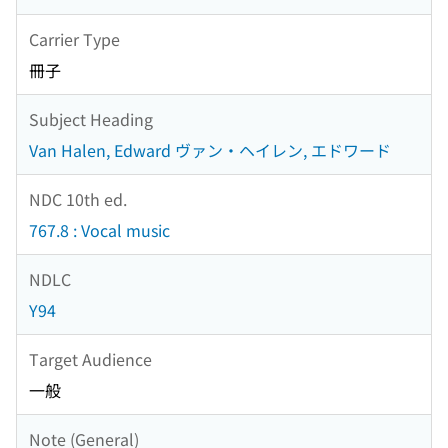
Carrier Type
冊子
Subject Heading
Van Halen, Edward ヴァン・ヘイレン, エドワード
NDC 10th ed.
767.8 : Vocal music
NDLC
Y94
Target Audience
一般
Note (General)