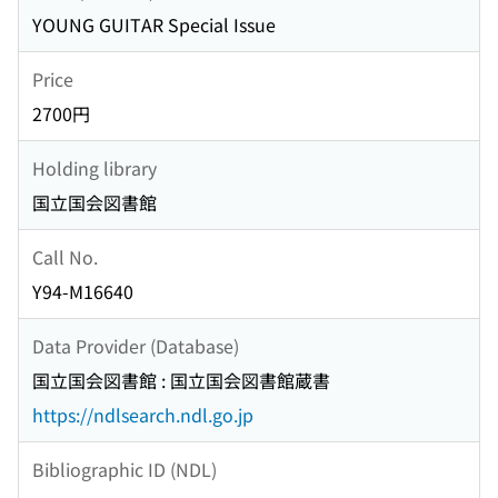
YOUNG GUITAR Special Issue
Price
2700円
Holding library
国立国会図書館
Call No.
Y94-M16640
Data Provider (Database)
国立国会図書館 : 国立国会図書館蔵書
https://ndlsearch.ndl.go.jp
Bibliographic ID (NDL)