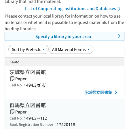
Library that hold the material.
List of Cooperating Institutions and Databases
Please contact your local library for information on how to use
materials or whether it is possible to request materials from the
holding libraries.
Specify a library in your area
Kanto
茨城県立図書館
Paper
494.3/ｶﾞｲ/
Call No.：
茨城県立図書館
群馬県立図書館
Paper
494.3-+ﾈ12
Call No.：
17420118
Book Registration Number：