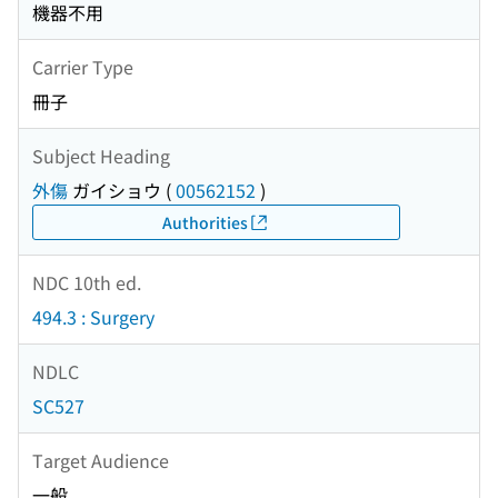
機器不用
Carrier Type
冊子
Subject Heading
外傷
ガイショウ
(
00562152
)
Authorities
NDC 10th ed.
494.3 : Surgery
NDLC
SC527
Target Audience
一般