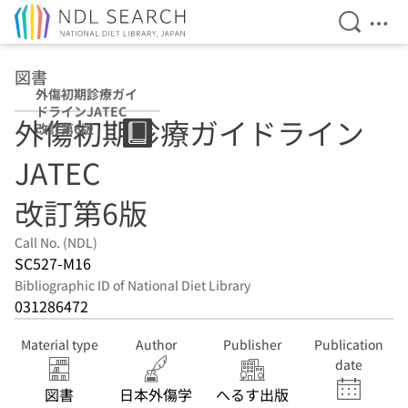
Open Se
Ope
Jump to main content
図書
外傷初期診療ガイ
ドラインJATEC
外傷初期診療ガイドライン
改訂第6版
JATEC
改訂第6版
Call No. (NDL)
SC527-M16
Bibliographic ID of National Diet Library
031286472
Material type
Author
Publisher
Publication
date
図書
日本外傷学
へるす出版