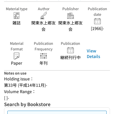
Material type
Author
Publisher
Publication
date
雑誌
関東氷上郷友
関東氷上郷友
[1966]-
会
会
Material
Publication
Publication
Format
Frequency
View
Details
継続刊行中
Paper
年刊
Notes on use
Holding issue：
第33号 (平成14年11月)-
Volume Range：
[ ]-
Search by Bookstore