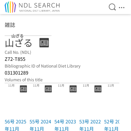
Open Se
Ope
Jump to main content
雑誌
山ざる
山ざる
Call No. (NDL)
Z72-T855
Bibliographic ID of National Diet Library
031301289
Volumes of this title
56号 2025年
55号 2024年
54号 2023年
53号 2022年
52号 2021年
11月
11月
11月
11月
11月
56号 2025
55号 2024
54号 2023
53号 2022
52号 2021
年11月
年11月
年11月
年11月
年11月