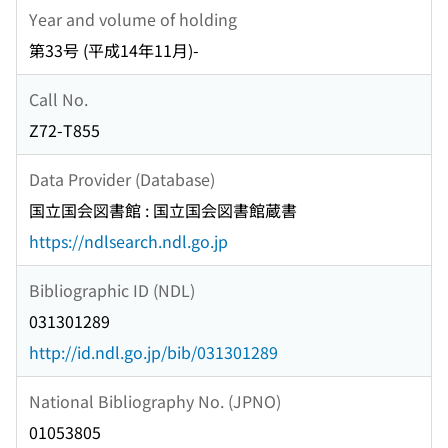
Year and volume of holding
第33号 (平成14年11月)-
Call No.
Z72-T855
Data Provider (Database)
国立国会図書館 : 国立国会図書館蔵書
https://ndlsearch.ndl.go.jp
Bibliographic ID (NDL)
031301289
http://id.ndl.go.jp/bib/031301289
National Bibliography No. (JPNO)
01053805