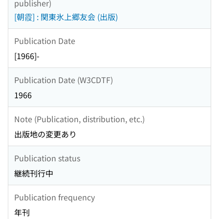
publisher)
[朝霞] : 関東氷上郷友会 (出版)
Publication Date
[1966]-
Publication Date (W3CDTF)
1966
Note (Publication, distribution, etc.)
出版地の変更あり
Publication status
継続刊行中
Publication frequency
年刊