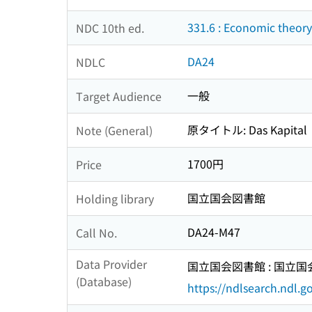
331.6 : Economic theor
NDC 10th ed.
DA24
NDLC
一般
Target Audience
原タイトル: Das Kapital
Note (General)
1700円
Price
国立国会図書館
Holding library
DA24-M47
Call No.
Data Provider
国立国会図書館 : 国立
(Database)
https://ndlsearch.ndl.go