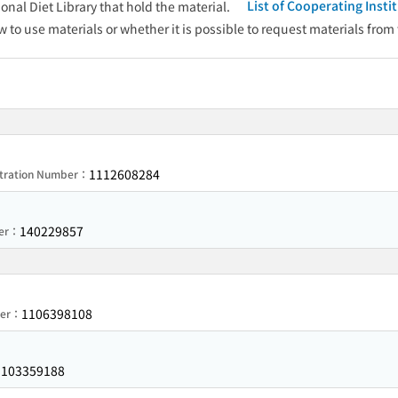
List of Cooperating Inst
onal Diet Library that hold the material.
w to use materials or whether it is possible to request materials from
1112608284
stration Number：
140229857
ber：
1106398108
ber：
103359188
：