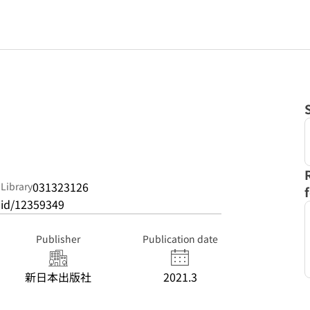
031323126
 Library
pid/12359349
Publisher
Publication date
新日本出版社
2021.3