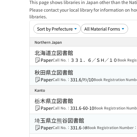
This page shows libraries in Japan other than the Nati
Please contact your local library for information on ho
libraries.
Northern Japan
北海道立図書館
Paper
３３１．６／ＳＨ／１０
Call No.：
Book Regi
秋田県立図書館
Paper
331.6/ﾏｼ/10
Call No.：
Book Registration Num
Kanto
栃木県立図書館
Paper
331.6-60-10
Call No.：
Book Registration Num
埼玉県立熊谷図書館
Paper
331.6-ｼﾎ
Call No.：
Book Registration Number