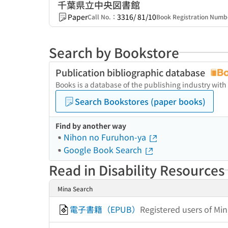
千葉県立中央図書館
Paper
3316/ 81/10
Call No.：
Book Registration Num
Search by Bookstore
Publication bibliographic database
Books is a database of the publishing industry with
Search Bookstores (paper books)
Find by another way
Nihon no Furuhon-ya
Google Book Search
Read in Disability Resources
Mina Search
電子書籍（EPUB）
Registered users of Mi