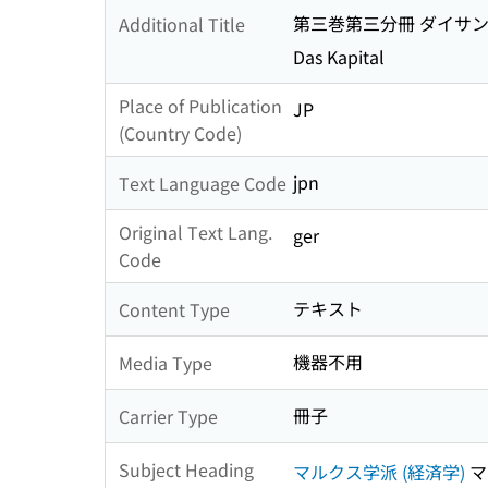
第三巻第三分冊 ダイサ
Additional Title
Das Kapital
Place of Publication
JP
(Country Code)
jpn
Text Language Code
Original Text Lang.
ger
Code
テキスト
Content Type
機器不用
Media Type
冊子
Carrier Type
Subject Heading
マルクス学派 (経済学)
マ