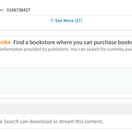
0106738427
ber：
See More (27)
Find a bookstore where you can purchase book
 information provided by publishers. You can search for currently a
na Search can download or stream this content.