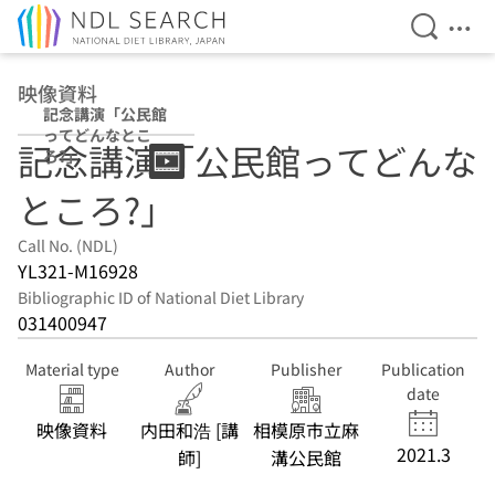
Open Se
Ope
Jump to main content
映像資料
記念講演「公民館
ってどんなとこ
記念講演「公民館ってどんな
ろ?」
ところ?」
Call No. (NDL)
YL321-M16928
Bibliographic ID of National Diet Library
031400947
Material type
Author
Publisher
Publication
date
映像資料
内田和浩 [講
相模原市立麻
2021.3
師]
溝公民館