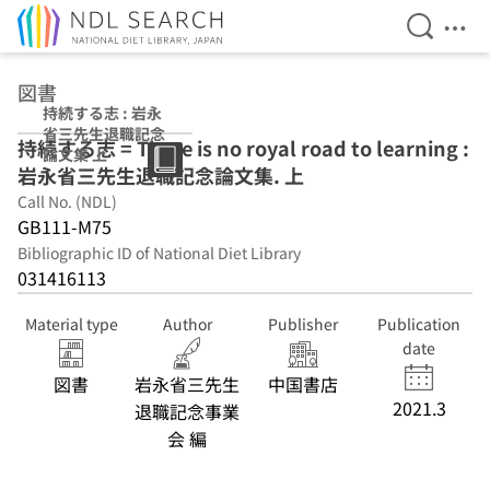
Open Se
Ope
Jump to main content
図書
持続する志 : 岩永
省三先生退職記念
持続する志 = There is no royal road to learning :
論文集 上
岩永省三先生退職記念論文集. 上
Call No. (NDL)
GB111-M75
Bibliographic ID of National Diet Library
031416113
Material type
Author
Publisher
Publication
date
図書
岩永省三先生
中国書店
2021.3
退職記念事業
会 編